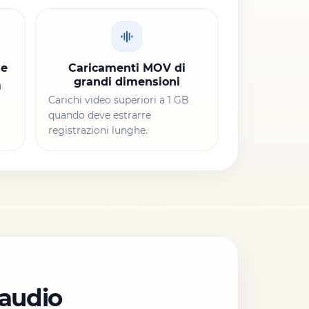
le
Caricamenti MOV di
grandi dimensioni
ù
Carichi video superiori a 1 GB
quando deve estrarre
registrazioni lunghe.
 audio