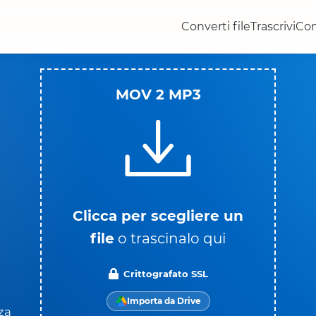
Converti file
Trascrivi
Con
MOV 2 MP3
o
Clicca per scegliere un
file
o trascinalo qui
Crittografato SSL
Importa da Drive
za