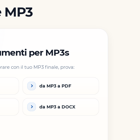
 e MP3
rumenti per MP3s
rare con il tuo MP3 finale, prova:
da MP3 a PDF
da MP3 a DOCX