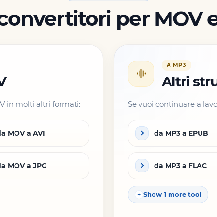
 convertitori per MOV
A MP3
V
Altri st
in molti altri formati:
Se vuoi continuare a lavo
da MOV a AVI
da MP3 a EPUB
da MOV a JPG
da MP3 a FLAC
Show 1 more tool