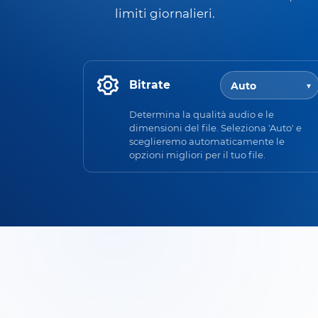
limiti giornalieri.
Bitrate
Determina la qualità audio e le
dimensioni del file. Seleziona 'Auto' e
sceglieremo automaticamente le
opzioni migliori per il tuo file.