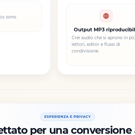
to; sono
Output MP3 riproducibi
Crei audio che si aprono in pi
lettori, editor e flussi di
condivisione.
ESPERIENZA E PRIVACY
ttato per una conversione