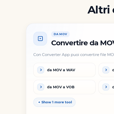
Altri
DA MOV
Convertire da MO
Con Converter App puoi convertire file MOV 
da MOV a WAV
da MOV a VOB
Show 1 more tool