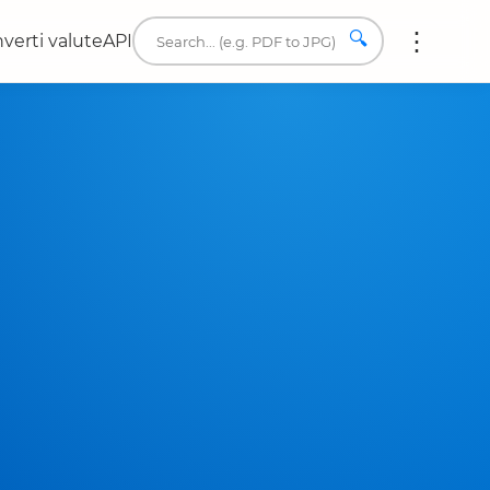
🔍
verti valute
API