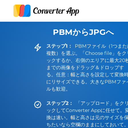
PBMからJPGへ
ステップ1：
PBMファイル（1つまた
複数）を選ぶ。「Choose file」をク
ックするか、右側のエリアに最大20
までの画像をドラッグ＆ドロップす
る。任意：幅と高さを設定して変換
にリサイズできる。大きなPBMファ
ルも歓迎。
ステップ2：
「アップロード」をク
ックしてConverter Appに任せて。
換は速い。幅と高さは元のサイズを
ちたいなら空欄のままにしておいて