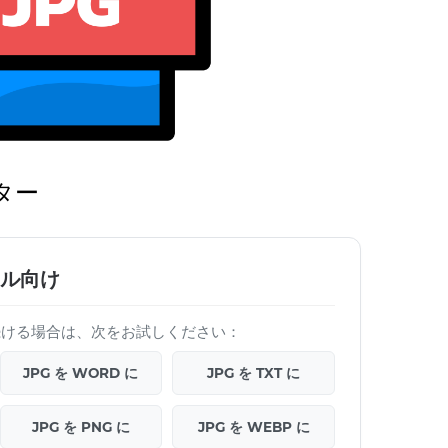
ター
イル向け
を続ける場合は、次をお試しください：
JPG を WORD に
JPG を TXT に
JPG を PNG に
JPG を WEBP に