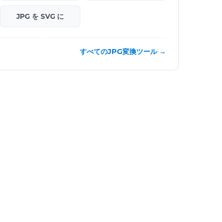
JPG を SVG に
すべてのJPG変換ツール →