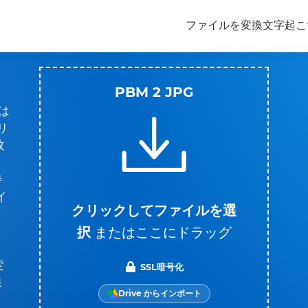
ファイルを変換
文字起こ
PBM 2 JPG
は
リ
枚
時
イ
クリックしてファイルを選
択
またはここにドラッグ
リ
変
SSL暗号化
保
Drive からインポート
。