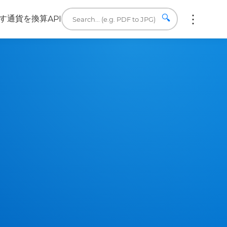
🔍
す
通貨を換算
API