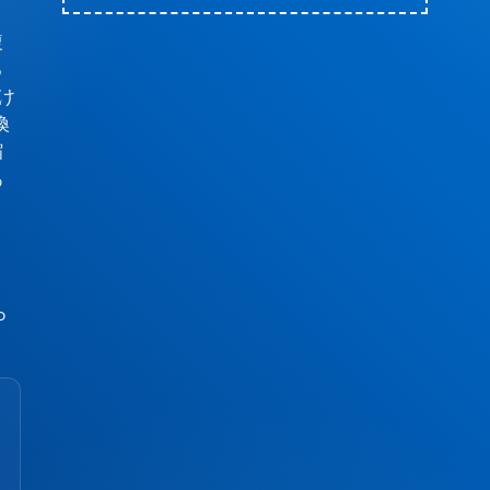
複
る
け
換
縮
あ
。
。
P