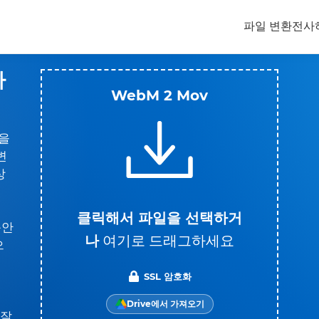
파일 변환
전사
하
WebM 2 Mov
일을
변
상
클릭해서 파일을 선택하거
동안
나
여기로 드래그하세요
으
SSL 암호화
Drive에서 가져오기
 잘