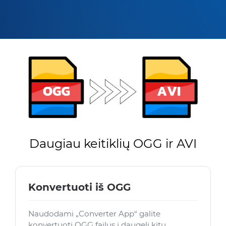
Daugiau keitiklių OGG ir AVI
Konvertuoti iš OGG
Naudodami „Converter App“ galite
konvertuoti OGG failus į daugelį kitų