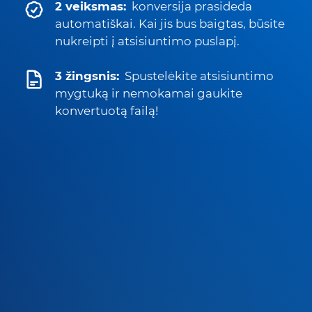
2 veiksmas:
konversija prasideda
automatiškai. Kai jis bus baigtas, būsite
nukreipti į atsisiuntimo puslapį.
3 žingsnis:
Spustelėkite atsisiuntimo
mygtuką ir nemokamai gaukite
konvertuotą failą!