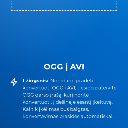
OGG į AVI
1 žingsnis:
Norėdami pradėti
konvertuoti OGG į AVI, tiesiog pateikite
OGG garso įrašą, kurį norite
konvertuoti, į dešinėje esantį įkeltuvą.
Kai tik įkėlimas bus baigtas,
konvertavimas prasidės automatiškai.