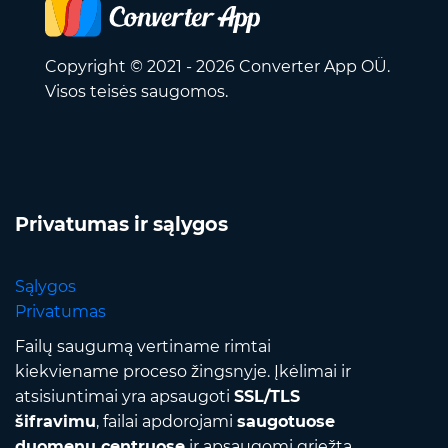
Copyright © 2021 - 2026 Converter App OÜ.
Visos teisės saugomos.
Privatumas ir sąlygos
Sąlygos
Privatumas
Failų saugumą vertiname rimtai
kiekviename proceso žingsnyje. Įkėlimai ir
atsisiuntimai yra apsaugoti
SSL/TLS
šifravimu
, failai apdorojami
saugotuose
duomenų centruose
ir apsaugomi griežta