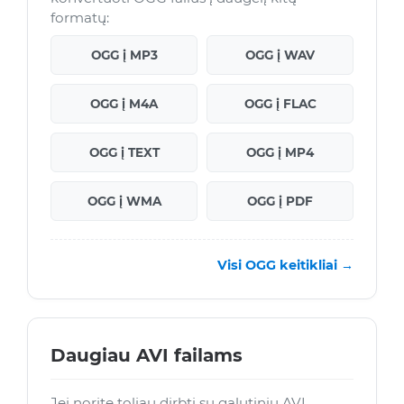
formatų:
OGG į MP3
OGG į WAV
OGG į M4A
OGG į FLAC
OGG į TEXT
OGG į MP4
OGG į WMA
OGG į PDF
Visi OGG keitikliai →
Daugiau AVI failams
Jei norite toliau dirbti su galutiniu AVI,