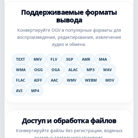
Поддерживаемые форматы
вывода
Конвертируйте OGV в популярные форматы для
воспроизведения, редактирования, извлечения
аудио и обмена.
TEXT
MKV
FLV
3GP
AMR
M4A
WMA
OGG
OGA
ALAC
MP3
WAV
FLAC
AIFF
AAC
WMV
WEBM
MOV
AVI
MP4
Доступ и обработка файлов
Конвертируйте файлы без регистрации, водяных
знаков и длительного хранения.