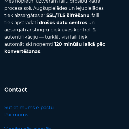
Mēs nopietni uztveram failu drošību katrā
procesa solī. Augšupielādes un lejupielādes
tiek aizsargātas ar
SSL/TLS šifrēšanu
, faili
tiek apstrādāti
drošos datu centros
un
aizsargāti ar stingru piekļuves kontroli &
autentifikāciju — turklāt visi faili tiek
automātiski noņemti
120 minūšu laikā pēc
konvertēšanas
.
Contact
Sūtiet mums e-pastu
Par mums