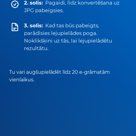
2. solis:
Pagaidi, līdz konvertēšana uz
JPG pabeigsies.
3. solis:
Kad tas būs pabeigts,
parādīsies lejupielādes poga.
Noklikšķini uz tās, lai lejupielādētu
rezultātu.
Tu vari augšupielādēt līdz 20 e-grāmatām
vienlaikus.