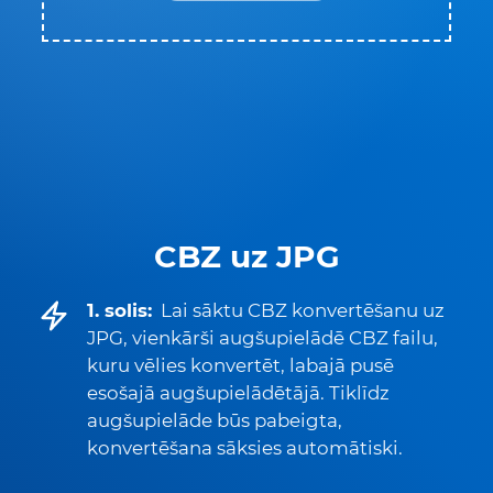
CBZ uz JPG
1. solis:
Lai sāktu CBZ konvertēšanu uz
JPG, vienkārši augšupielādē CBZ failu,
kuru vēlies konvertēt, labajā pusē
esošajā augšupielādētājā. Tiklīdz
augšupielāde būs pabeigta,
konvertēšana sāksies automātiski.