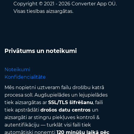
Copyright © 2021 - 2026 Converter App OÜ.
Visas tiesības aizsargātas.
Privātums un noteikumi
Noteikumi
Konfidencialitāte
Mēs nopietni uztveram failu drošību katrā
procesa solī. Augšupielādes un lejupielādes
tiek aizsargātas ar
SSL/TLS šifrēšanu
, faili
tiek apstrādāti
drošos datu centros
un
aizsargāti ar stingru piekļuves kontroli &
autentifikāciju — turklāt visi faili tiek
automātiski noņemti
120 minūšu laikā pēc