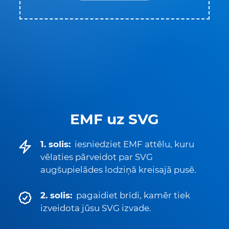
EMF uz SVG
1. solis:
iesniedziet EMF attēlu, kuru
vēlaties pārveidot par SVG
augšupielādes lodziņā kreisajā pusē.
2. solis:
pagaidiet brīdi, kamēr tiek
izveidota jūsu SVG izvade.