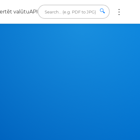
🔍
ertēt valūtu
API