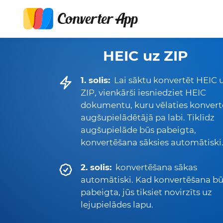
HEIC uz ZIP
1. solis:
Lai sāktu konvertēt HEIC 
ZIP, vienkārši iesniedziet HEIC
dokumentu, kuru vēlaties konvert
augšupielādētājā pa labi. Tiklīdz
augšupielāde būs pabeigta,
konvertēšana sāksies automātiski
2. solis:
konvertēšana sākas
automātiski. Kad konvertēšana b
pabeigta, jūs tiksiet novirzīts uz
lejupielādes lapu.