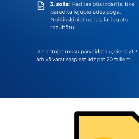
3. solis:
Kad tas būs izdarīts, tiks
parādīta lejupielādes poga.
Noklikšķiniet uz tās, lai iegūtu
rezultātu.
Izmantojot mūsu pārveidotāju, vienā ZIP
arhīvā varat saspiest līdz pat 20 failiem.