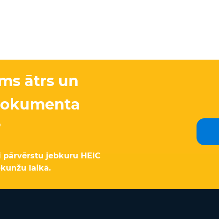
ams ātrs un
 dokumenta
?
i pārvērstu jebkuru HEIC
kunžu laikā.