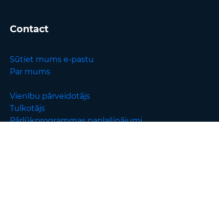
Contact
Sūtiet mums e-pastu
Par mums
Vienību pārveidotājs
Tulkotājs
Pārlūkprogrammas paplašinājumi
English