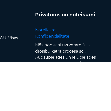
Privātums un noteikumi
Noteikumi
Konfidencialitāte
OÜ. Visas
Mēs nopietni uztveram failu
drošību katrā procesa solī.
Augšupielādes un lejupielādes
tiek aizsargātas ar
SSL/TLS
šifrēšanu
, faili tiek apstrādāti
drošos datu centros
un
aizsargāti ar stingru piekļuves
kontroli & autentifikāciju —
turklāt visi faili tiek automātiski
noņemti
120 minūšu laikā pēc
konvertēšanas
.