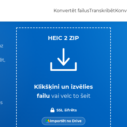
Konvertēt failus
Transkribēt
Konv
HEIC 2 ZIP
uz
ēt,
.
Klikšķini un izvēlies
failu
vai velc to šeit
ūs
SSL šifrēts
Importēt no Drive