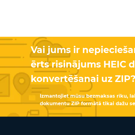
Vai jums ir nepiecieš
ērts risinājums HEIC
konvertēšanai uz ZIP
Izmantojiet mūsu bezmaksas rīku, la
dokumentu ZIP formātā tikai dažu se