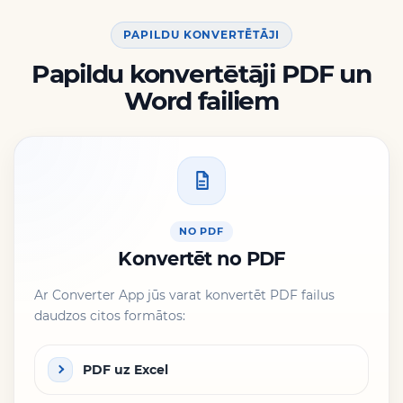
PAPILDU KONVERTĒTĀJI
Papildu konvertētāji PDF un
Word failiem
NO PDF
Konvertēt no PDF
Ar Converter App jūs varat konvertēt PDF failus
daudzos citos formātos:
PDF uz Excel