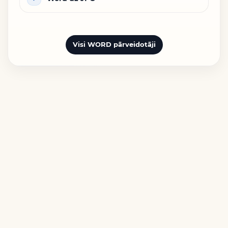
Visi WORD pārveidotāji