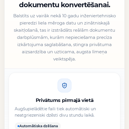
dokumentu konvertēšanai.
Balstīts uz vairāk nekā 10 gadu inženiertehnisko
pieredzi liela mēroga datu un zinātniskajā
skaitļošanā, tas ir izstrādāts reālām dokumentu
darbplūsmām, kurām nepieciešama precīza
izkārtojuma saglabāšana, stingra privātuma
aizsardzība un uzticama, augsta līmeņa
veiktspēja.
Privātums pirmajā vietā
Augšupielādētie faili tiek automātiski un
neatgriezeniski dzēsti divu stundu laikā.
Automātiska dzēšana