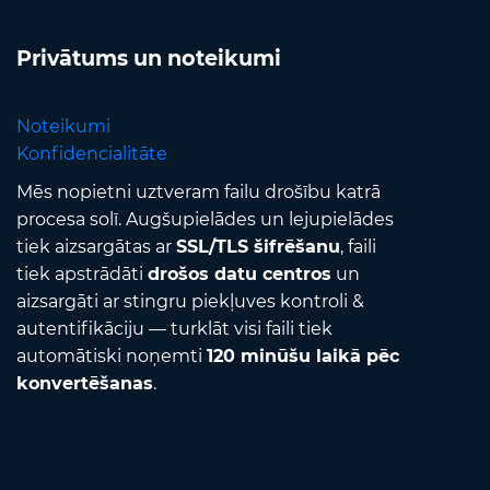
Privātums un noteikumi
Noteikumi
Konfidencialitāte
Mēs nopietni uztveram failu drošību katrā
procesa solī. Augšupielādes un lejupielādes
tiek aizsargātas ar
SSL/TLS šifrēšanu
, faili
tiek apstrādāti
drošos datu centros
un
aizsargāti ar stingru piekļuves kontroli &
autentifikāciju — turklāt visi faili tiek
automātiski noņemti
120 minūšu laikā pēc
konvertēšanas
.