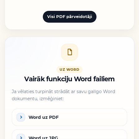
Visi PDF pārveidotāji
UZ WORD
Vairāk funkciju Word failiem
Ja vēlaties turpināt strādāt ar savu galīgo Word
dokumentu, izmēģiniet:
Word uz PDF
Word uz JPG