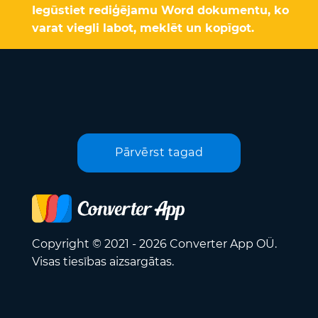
Iegūstiet rediģējamu Word dokumentu, ko
varat viegli labot, meklēt un kopīgot.
Pārvērst tagad
Copyright © 2021 - 2026 Converter App OÜ.
Visas tiesības aizsargātas.