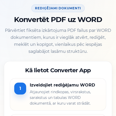
REDIĢĒJAMI DOKUMENTI
Konvertēt PDF uz WORD
Pārvērtiet fiksēta izkārtojuma PDF failus par WORD
dokumentiem, kurus ir vieglāk atvērt, rediģēt,
meklēt un kopīgot, vienlaikus pēc iespējas
saglabājot lasāmu struktūru.
Kā lietot Converter App
Izveidojiet rediģējamu WORD
1
Atjaunojiet rindkopas, virsrakstus,
sarakstus un tabulas WORD
dokumentā, ar kuru varat strādāt.