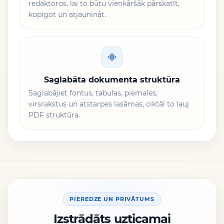
redaktoros, lai to būtu vienkāršāk pārskatīt,
kopīgot un atjaunināt.
Saglabāta dokumenta struktūra
Saglabājiet fontus, tabulas, piemales,
virsrakstus un atstarpes lasāmas, ciktāl to ļauj
PDF struktūra.
PIEREDZE UN PRIVĀTUMS
Izstrādāts uzticamai