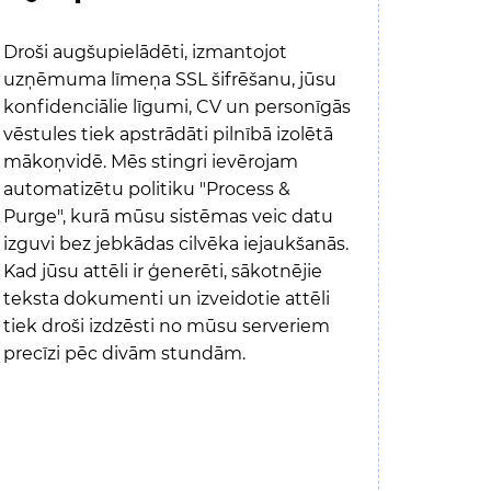
Droši augšupielādēti, izmantojot
uzņēmuma līmeņa SSL šifrēšanu, jūsu
konfidenciālie līgumi, CV un personīgās
vēstules tiek apstrādāti pilnībā izolētā
mākoņvidē. Mēs stingri ievērojam
automatizētu politiku "Process &
Purge", kurā mūsu sistēmas veic datu
izguvi bez jebkādas cilvēka iejaukšanās.
Kad jūsu attēli ir ģenerēti, sākotnējie
teksta dokumenti un izveidotie attēli
tiek droši izdzēsti no mūsu serveriem
precīzi pēc divām stundām.