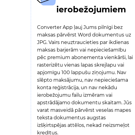
ierobežojumiem
Converter App ļauj Jums pilnīgi bez
maksas pārvērst Word dokumentus uz
JPG. Vairs neuztraucieties par ikdienas
maksas barjerām vai nepieciešamību
pēc premium abonementa vienkārši, lai
rasterizētu vienas lapas skrejlapu vai
apjomīgu 100 lappušu ziņojumu. Nav
slēpto maksājumu, nav nepieciešama
konta reģistrācija, un nav nekādu
ierobežojumu failu izmēram vai
apstrādājamo dokumentu skaitam. Jūs
varat masveidā pārvērst veselas mapes
teksta dokumentus augstas
izšķirtspējas attēlos, nekad neizsmeļot
kredītus.