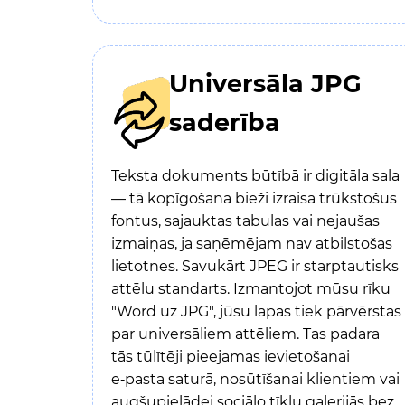
Universāla JPG
saderība
Teksta dokuments būtībā ir digitāla sala
— tā kopīgošana bieži izraisa trūkstošus
fontus, sajauktas tabulas vai nejaušas
izmaiņas, ja saņēmējam nav atbilstošas
lietotnes. Savukārt JPEG ir starptautisks
attēlu standarts. Izmantojot mūsu rīku
"Word uz JPG", jūsu lapas tiek pārvērstas
par universāliem attēliem. Tas padara
tās tūlītēji pieejamas ievietošanai
e‑pasta saturā, nosūtīšanai klientiem vai
augšupielādei sociālo tīklu galerijās bez