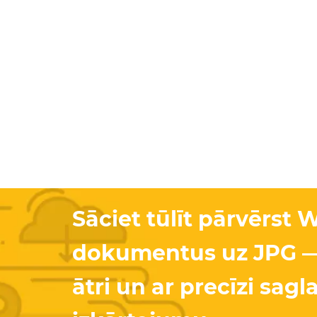
Sāciet tūlīt pārvērst 
dokumentus uz JPG —
ātri un ar precīzi sag