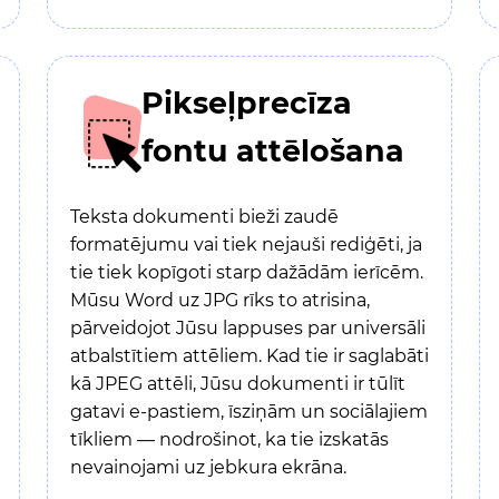
Pikseļprecīza
fontu attēlošana
Teksta dokumenti bieži zaudē
formatējumu vai tiek nejauši rediģēti, ja
tie tiek kopīgoti starp dažādām ierīcēm.
Mūsu Word uz JPG rīks to atrisina,
pārveidojot Jūsu lappuses par universāli
atbalstītiem attēliem. Kad tie ir saglabāti
kā JPEG attēli, Jūsu dokumenti ir tūlīt
gatavi e-pastiem, īsziņām un sociālajiem
tīkliem — nodrošinot, ka tie izskatās
nevainojami uz jebkura ekrāna.