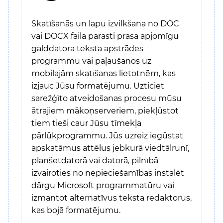
Skatīšanās un lapu izvilkšana no DOC
vai DOCX faila parasti prasa apjomīgu
galddatora teksta apstrādes
programmu vai paļaušanos uz
mobilajām skatīšanas lietotnēm, kas
izjauc Jūsu formatējumu. Uzticiet
sarežģīto atveidošanas procesu mūsu
ātrajiem mākoņserveriem, piekļūstot
tiem tieši caur Jūsu tīmekļa
pārlūkprogrammu. Jūs uzreiz iegūstat
apskatāmus attēlus jebkurā viedtālrunī,
planšetdatorā vai datorā, pilnībā
izvairoties no nepieciešamības instalēt
dārgu Microsoft programmatūru vai
izmantot alternatīvus teksta redaktorus,
kas bojā formatējumu.