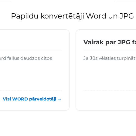
Papildu konvertētāji Word un JPG
Vairāk par JPG f
rd failus daudzos citos
Ja Jūs vēlaties turpināt
Visi WORD pārveidotāji →