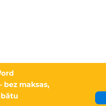
Word
 bez maksas,
labātu