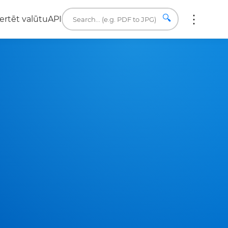
🔍
ertēt valūtu
API