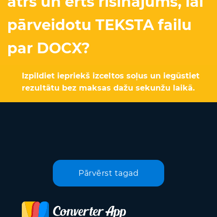
ātrs un ērts risinājums, lai
pārveidotu TEKSTA failu
par DOCX?
Izpildiet iepriekš izceltos soļus un iegūstiet
rezultātu bez maksas dažu sekunžu laikā.
Pārvērst tagad