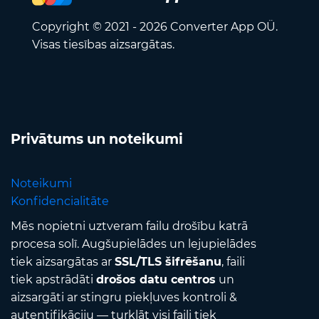
Copyright © 2021 - 2026 Converter App OÜ.
Visas tiesības aizsargātas.
Privātums un noteikumi
Noteikumi
Konfidencialitāte
Mēs nopietni uztveram failu drošību katrā
procesa solī. Augšupielādes un lejupielādes
tiek aizsargātas ar
SSL/TLS šifrēšanu
, faili
tiek apstrādāti
drošos datu centros
un
aizsargāti ar stingru piekļuves kontroli &
autentifikāciju — turklāt visi faili tiek