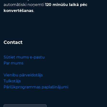
automātiski noņemti
120 minūšu laikā pēc
konvertēšanas
.
Contact
Sūtiet mums e-pastu
Par mums
Vienību pārveidotājs
Tulkotājs
Pārlūkprogrammas paplašinājumi