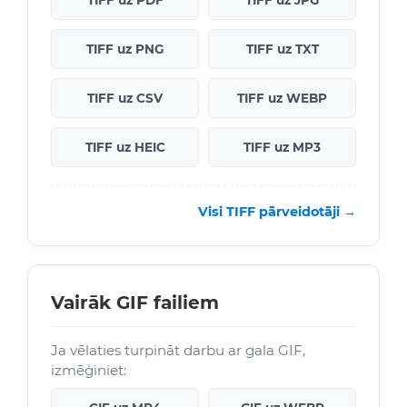
TIFF uz PDF
TIFF uz JPG
TIFF uz PNG
TIFF uz TXT
TIFF uz CSV
TIFF uz WEBP
TIFF uz HEIC
TIFF uz MP3
Visi TIFF pārveidotāji →
Vairāk GIF failiem
Ja vēlaties turpināt darbu ar gala GIF,
izmēģiniet: