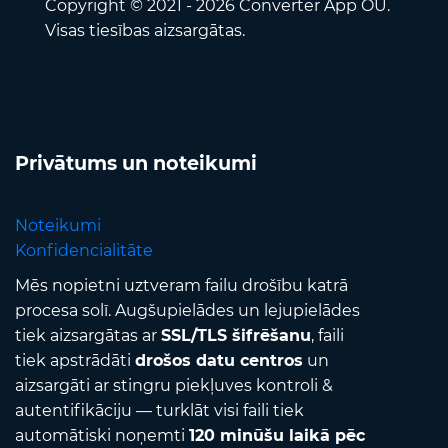
Copyright © 2021 - 2026 Converter App OÜ.
Visas tiesības aizsargātas.
Privātums un noteikumi
Noteikumi
Konfidencialitāte
Mēs nopietni uztveram failu drošību katrā
procesa solī. Augšupielādes un lejupielādes
tiek aizsargātas ar
SSL/TLS šifrēšanu
, faili
tiek apstrādāti
drošos datu centros
un
aizsargāti ar stingru piekļuves kontroli &
autentifikāciju — turklāt visi faili tiek
automātiski noņemti
120 minūšu laikā pēc