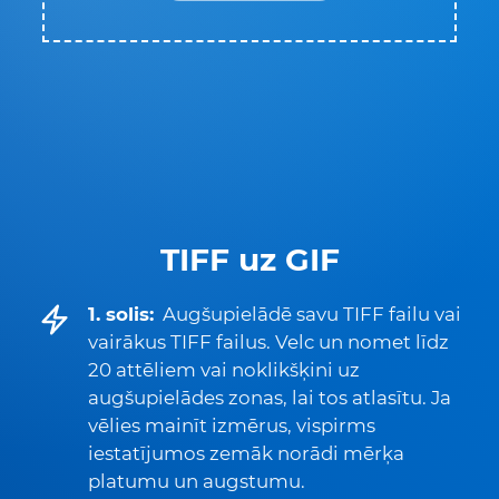
TIFF uz GIF
1. solis:
Augšupielādē savu TIFF failu vai
vairākus TIFF failus. Velc un nomet līdz
20 attēliem vai noklikšķini uz
augšupielādes zonas, lai tos atlasītu. Ja
vēlies mainīt izmērus, vispirms
iestatījumos zemāk norādi mērķa
platumu un augstumu.