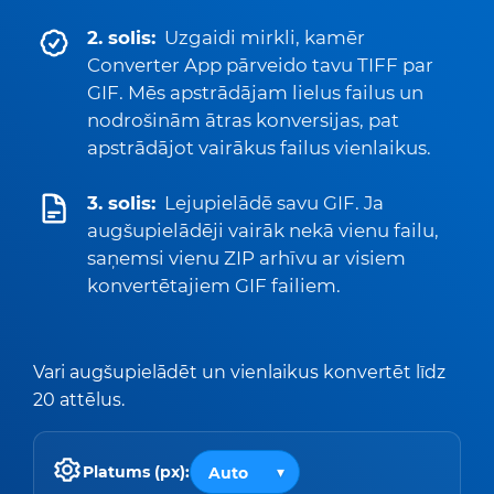
2. solis:
Uzgaidi mirkli, kamēr
Converter App pārveido tavu TIFF par
GIF. Mēs apstrādājam lielus failus un
nodrošinām ātras konversijas, pat
apstrādājot vairākus failus vienlaikus.
3. solis:
Lejupielādē savu GIF. Ja
augšupielādēji vairāk nekā vienu failu,
saņemsi vienu ZIP arhīvu ar visiem
konvertētajiem GIF failiem.
Vari augšupielādēt un vienlaikus konvertēt līdz
20 attēlus.
Platums (px):