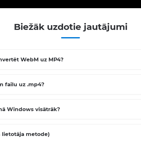
Biežāk uzdotie jautājumi
konvertēt WebM uz MP4?
m failu uz .mp4?
tēmā Windows visātrāk?
lietotāja metode)