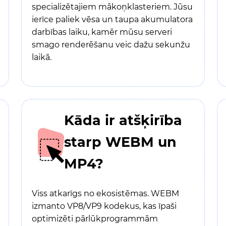
specializētajiem mākoņklasteriem. Jūsu
ierīce paliek vēsa un taupa akumulatora
darbības laiku, kamēr mūsu serveri
smago renderēšanu veic dažu sekunžu
laikā.
Kāda ir atšķirība
starp WEBM un
MP4?
Viss atkarīgs no ekosistēmas. WEBM
izmanto VP8/VP9 kodekus, kas īpaši
optimizēti pārlūkprogrammām