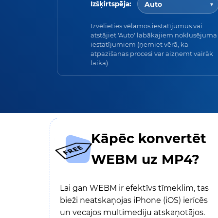
Izšķirtspēja:
Izvēlieties vēlamos iestatījumus vai
atstājiet 'Auto' labākajiem noklusējuma
iestatījumiem (ņemiet vērā, ka
atpazīšanas procesi var aizņemt vairāk
laika).
Kāpēc konvertēt
WEBM uz MP4?
Lai gan WEBM ir efektīvs tīmeklim, tas
bieži neatskaņojas iPhone (iOS) ierīcēs
un vecajos multimediju atskaņotājos.