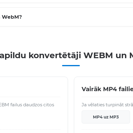
kā WebM?
apildu konvertētāji WEBM un
Vairāk MP4 fail
EBM failus daudzos citos
Ja vēlaties turpināt str
MP4 uz MP3