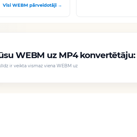
Visi WEBM pārveidotāji →
 mūsu WEBM uz MP4 konvertētāju:
iklīdz ir veikta vismaz viena WEBM uz