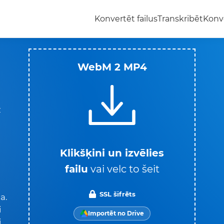
Konvertēt failus
Transkribēt
Konv
WebM 2 MP4
z
Klikšķini un izvēlies
failu
vai velc to šeit
SSL šifrēts
a.
i
Importēt no Drive
i