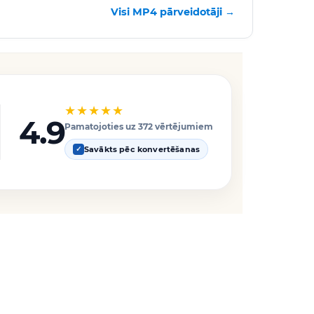
Visi MP4 pārveidotāji →
★★★★★
4.9
Pamatojoties uz 372 vērtējumiem
Savākts pēc konvertēšanas
✓