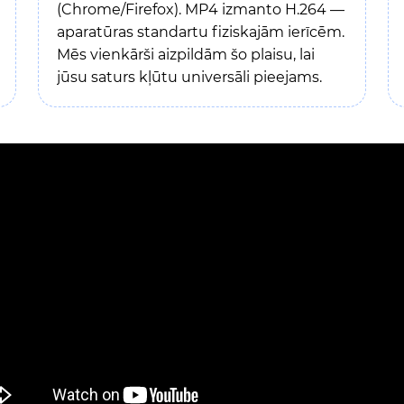
(Chrome/Firefox). MP4 izmanto H.264 —
aparatūras standartu fiziskajām ierīcēm.
Mēs vienkārši aizpildām šo plaisu, lai
jūsu saturs kļūtu universāli pieejams.