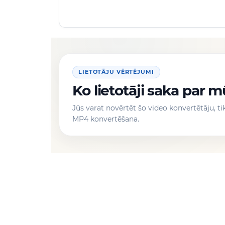
LIETOTĀJU VĒRTĒJUMI
Ko lietotāji saka par
Jūs varat novērtēt šo video konvertētāju, t
MP4 konvertēšana.