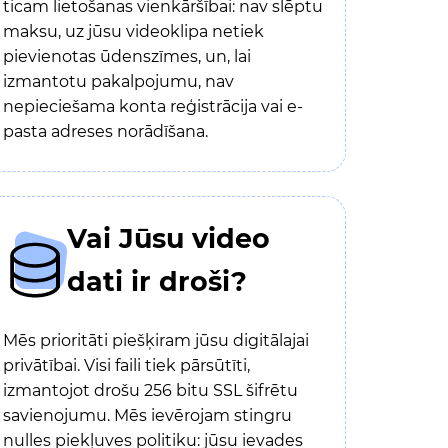
ticam lietošanas vienkāršībai: nav slēptu
maksu, uz jūsu videoklipa netiek
pievienotas ūdenszīmes, un, lai
izmantotu pakalpojumu, nav
nepieciešama konta reģistrācija vai e-
pasta adreses norādīšana.
Vai Jūsu video
dati ir droši?
Mēs prioritāti piešķiram jūsu digitālajai
privātībai. Visi faili tiek pārsūtīti,
izmantojot drošu 256 bitu SSL šifrētu
savienojumu. Mēs ievērojam stingru
nulles piekļuves politiku: jūsu ievades