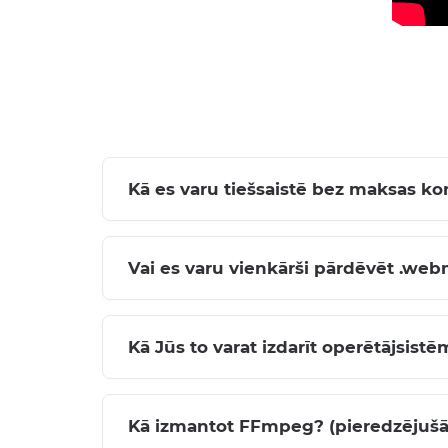
Kā es varu tiešsaistē bez maksas 
Vai es varu vienkārši pārdēvēt .web
Kā Jūs to varat izdarīt operētājsis
Kā izmantot FFmpeg? (pieredzējušā 