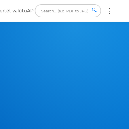
🔍
ertēt valūtu
API