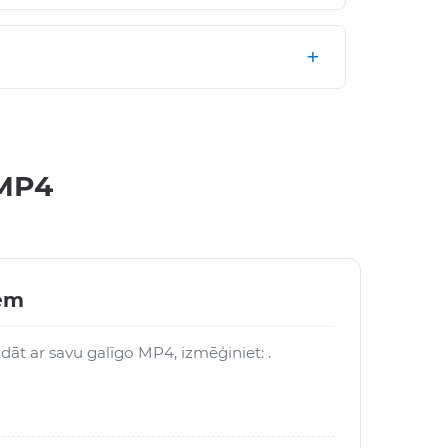
 MP4
iem
ādāt ar savu galīgo MP4, izmēģiniet: .