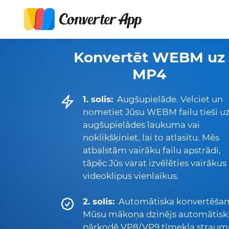
Konvertēt WEBM uz
MP4
1. solis:
Augšupielāde. Velciet un
nometiet Jūsu WEBM failu tieši u
augšupielādes laukuma vai
noklikšķiniet, lai to atlasītu. Mēs
atbalstām vairāku failu apstrādi,
tāpēc Jūs varat izvēlēties vairākus
videoklipus vienlaikus.
2. solis:
Automātiska konvertēšan
Mūsu mākoņa dzinējs automātisk
pārkodē VP8/VP9 tīmekļa straum