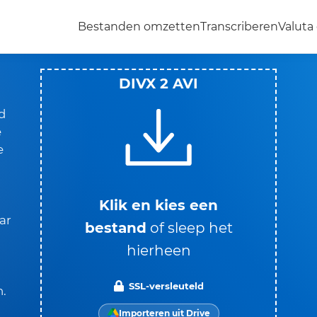
Bestanden omzetten
Transcriberen
Valut
DIVX 2 AVI
d
e
e
Klik en kies een
ar
bestand
of sleep het
hierheen
SSL-versleuteld
n.
Importeren uit Drive