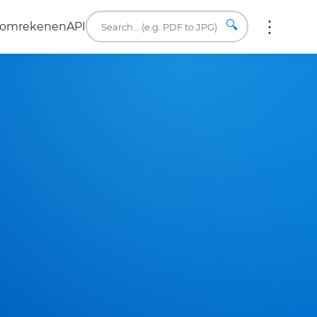
🔍
a omrekenen
API