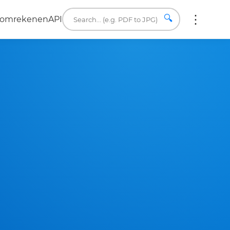
🔍
a omrekenen
API