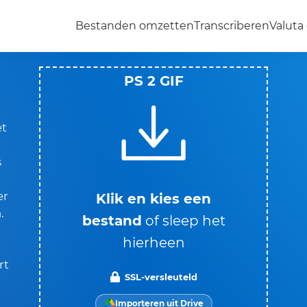
Bestanden omzetten
Transcriberen
Valut
PS 2 GIF
et
s
er
Klik en kies een
.
bestand
of sleep het
hierheen
rt
SSL-versleuteld
Importeren uit Drive