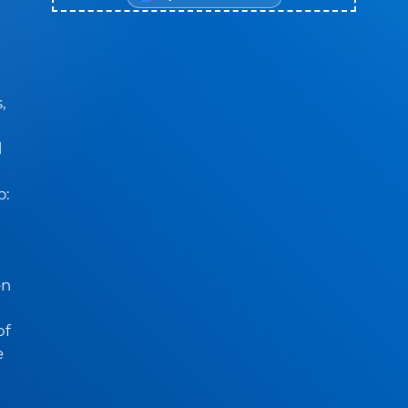
,
d
p:
en
of
e