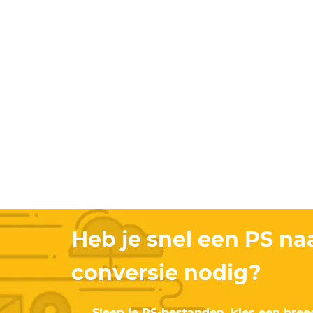
Heb je snel een PS na
conversie nodig?
Sleep je PS-bestanden, kies een bree