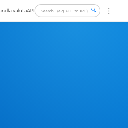
🔍
ndla valuta
API