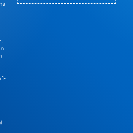
mna
r,
in
n
 1-
ll