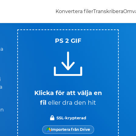
Konvertera filer
Transkribera
Omva
PS 2 GIF
ra
i
a
Klicka för att välja en
fil
eller dra den hit
an
SSL-krypterad
Importera från Drive