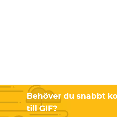
Behöver du snabbt ko
till GIF?