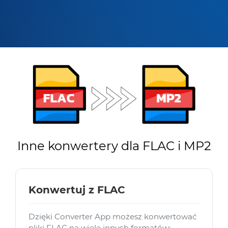
Inne konwertery dla FLAC i MP2
Konwertuj z FLAC
Dzięki Converter App możesz konwertować
pliki FLAC na wiele innych formatów: