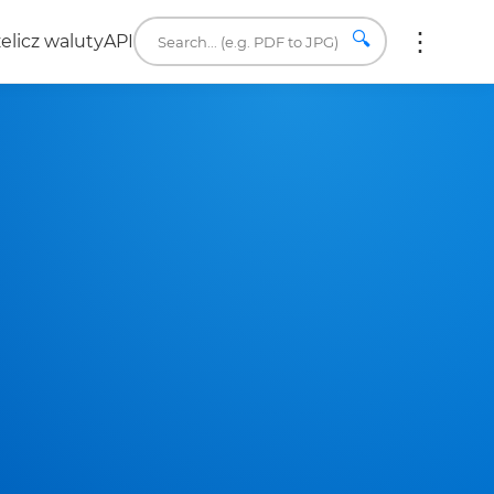
🔍
elicz waluty
API