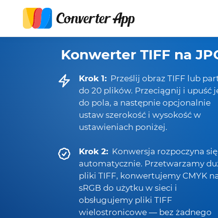
Konwerter TIFF na JP
Krok 1:
Prześlij obraz TIFF lub par
do 20 plików. Przeciągnij i upuść j
do pola, a następnie opcjonalnie
ustaw szerokość i wysokość w
ustawieniach poniżej.
Krok 2:
Konwersja rozpoczyna się
automatycznie. Przetwarzamy du
pliki TIFF, konwertujemy CMYK n
sRGB do użytku w sieci i
obsługujemy pliki TIFF
wielostronicowe — bez żadnego