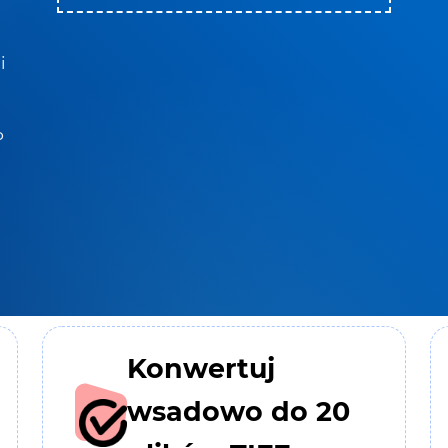
i
P
Konwertuj
wsadowo do 20