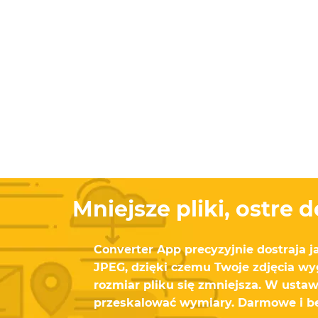
Mniejsze pliki, ostre d
Converter App precyzyjnie dostraja j
JPEG, dzięki czemu Twoje zdjęcia wyg
rozmiar pliku się zmniejsza. W usta
przeskalować wymiary. Darmowe i b