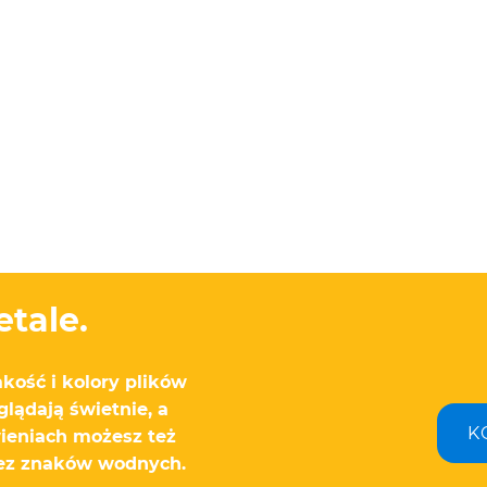
etale.
akość i kolory plików
lądają świetnie, a
K
wieniach możesz też
ez znaków wodnych.