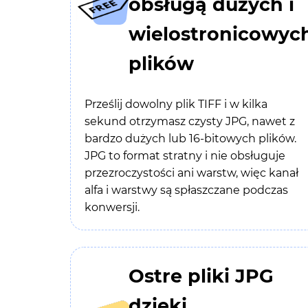
obsługą dużych i
wielostronicowyc
plików
Prześlij dowolny plik TIFF i w kilka
sekund otrzymasz czysty JPG, nawet z
bardzo dużych lub 16-bitowych plików.
JPG to format stratny i nie obsługuje
przezroczystości ani warstw, więc kanał
alfa i warstwy są spłaszczane podczas
konwersji.
Ostre pliki JPG
dzięki