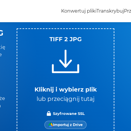
Konwertuj pliki
Transkrybuj
Prz
G
TIFF 2 JPG
tię
e
Kliknij i wybierz plik
lub przeciągnij tutaj
że
a
Szyfrowane SSL
Importuj z Drive