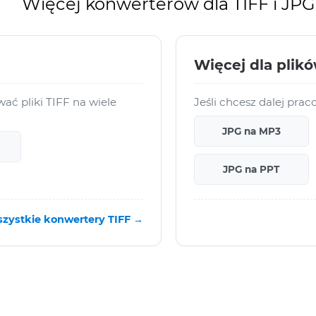
Więcej konwerterów dla TIFF i JPG
Więcej dla plik
ć pliki TIFF na wiele
Jeśli chcesz dalej pr
JPG na MP3
JPG na PPT
zystkie konwertery TIFF →