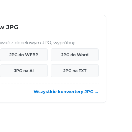
ów JPG
acować z docelowym JPG, wypróbuj:
JPG do WEBP
JPG do Word
JPG na AI
JPG na TXT
Wszystkie konwertery JPG →