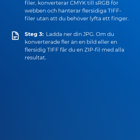
filer, konverterar CMYK till sRGB för
webben och hanterar flersidiga TIFF-
filer utan att du behöver lyfta ett finger.
Steg 3:
Ladda ner din JPG. Om du
konverterade fler än en bild eller en
flersidig TIFF får du en ZIP-fil med alla
resultat.