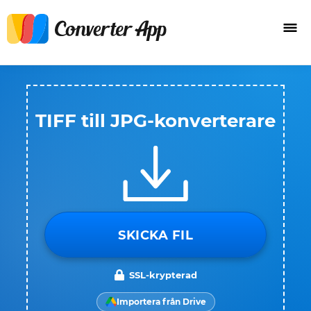
TIFF till JPG-konverterare
SKICKA FIL
SSL-krypterad
Importera från Drive