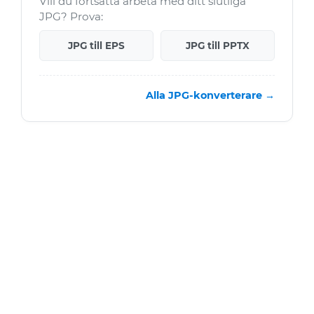
Vill du fortsätta arbeta med ditt slutliga
JPG? Prova:
JPG till EPS
JPG till PPTX
Alla JPG-konverterare →