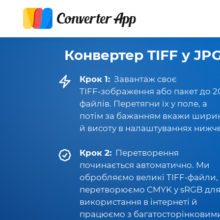
Конвертер TIFF у JP
Крок 1:
Завантаж своє
TIFF‑зображення або пакет до 2
файлів. Перетягни їх у поле, а
потім за бажанням вкажи шири
й висоту в налаштуваннях нижче
Крок 2:
Перетворення
починається автоматично. Ми
обробляємо великі TIFF-файли,
перетворюємо CMYK у sRGB дл
використання в інтернеті й
працюємо з багатосторінковим