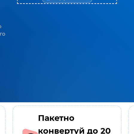
о
го
Пакетно
конвертуй до 20