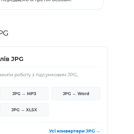
JPG
лів JPG
жити роботу з підсумковим JPG,
JPG → MP3
JPG → Word
JPG → XLSX
Усі конвертери JPG →