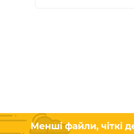
Менші файли, чіткі де