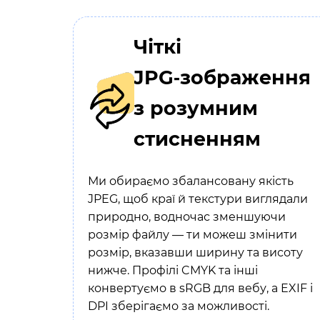
Чіткі
JPG‑зображення
з розумним
стисненням
Ми обираємо збалансовану якість
JPEG, щоб краї й текстури виглядали
природно, водночас зменшуючи
розмір файлу — ти можеш змінити
розмір, вказавши ширину та висоту
нижче. Профілі CMYK та інші
конвертуємо в sRGB для вебу, а EXIF і
DPI зберігаємо за можливості.