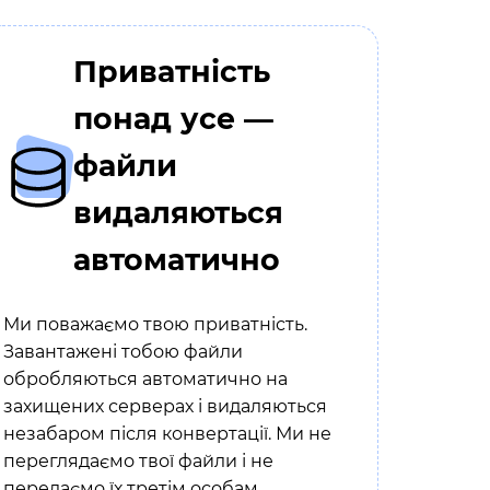
Приватність
понад усе —
файли
видаляються
автоматично
Ми поважаємо твою приватність.
Завантажені тобою файли
обробляються автоматично на
захищених серверах і видаляються
незабаром після конвертації. Ми не
переглядаємо твої файли і не
передаємо їх третім особам.