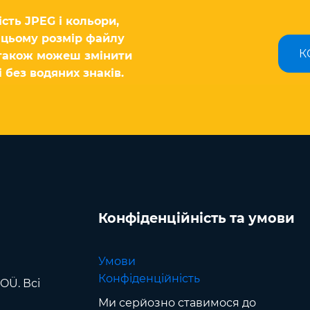
сть JPEG і кольори,
и цьому розмір файлу
К
 також можеш змінити
 без водяних знаків.
Конфіденційність та умови
Умови
Конфіденційність
OÜ. Всі
Ми серйозно ставимося до