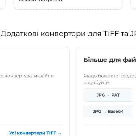
Додаткові конвертери для TIFF та 
Більше для фай
те конвертувати файли
Якщо бажаєте продов
спробуйте:
JPG → PAT
JPG → Base64
Усі конвертери TIFF →