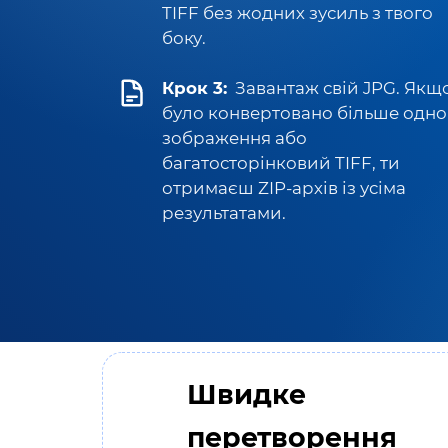
TIFF без жодних зусиль з твого
боку.
Крок 3:
Завантаж свій JPG. Якщ
було конвертовано більше одно
зображення або
багатосторінковий TIFF, ти
отримаєш ZIP-архів із усіма
результатами.
Швидке
перетворення