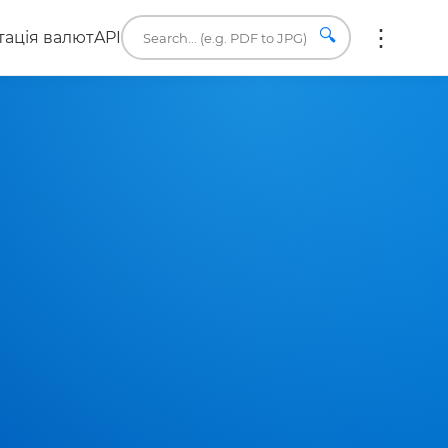
🔍
ація валют
API