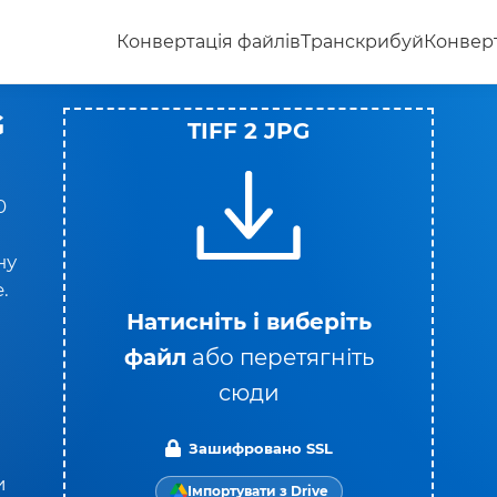
Конвертація файлів
Транскрибуй
Конверт
G
TIFF 2 JPG
0
ну
.
Натисніть і виберіть
файл
або перетягніть
сюди
я
Зашифровано SSL
и
Імпортувати з Drive