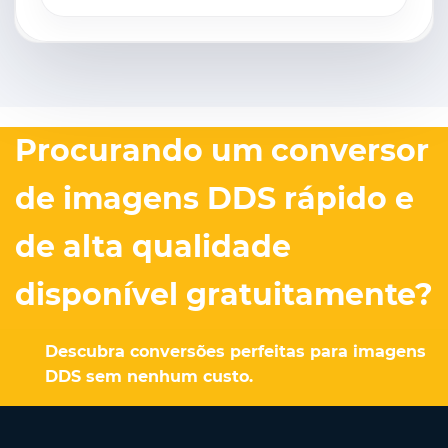
Procurando um conversor
de imagens DDS rápido e
de alta qualidade
disponível gratuitamente?
Descubra conversões perfeitas para imagens
DDS sem nenhum custo.