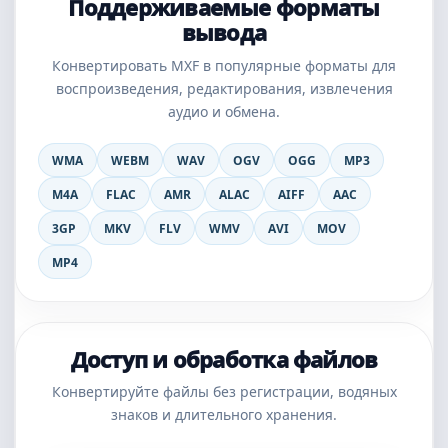
Поддерживаемые форматы
вывода
Конвертировать MXF в популярные форматы для
воспроизведения, редактирования, извлечения
аудио и обмена.
WMA
WEBM
WAV
OGV
OGG
MP3
M4A
FLAC
AMR
ALAC
AIFF
AAC
3GP
MKV
FLV
WMV
AVI
MOV
MP4
Доступ и обработка файлов
Конвертируйте файлы без регистрации, водяных
знаков и длительного хранения.