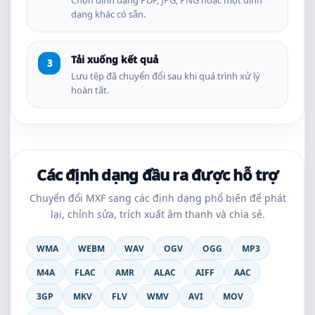
Chọn định dạng PDF, JPG, PNG hoặc một định
dạng khác có sẵn.
Tải xuống kết quả
Lưu tệp đã chuyển đổi sau khi quá trình xử lý
hoàn tất.
Các định dạng đầu ra được hỗ trợ
Chuyển đổi MXF sang các định dạng phổ biến để phát
lại, chỉnh sửa, trích xuất âm thanh và chia sẻ.
WMA
WEBM
WAV
OGV
OGG
MP3
M4A
FLAC
AMR
ALAC
AIFF
AAC
3GP
MKV
FLV
WMV
AVI
MOV