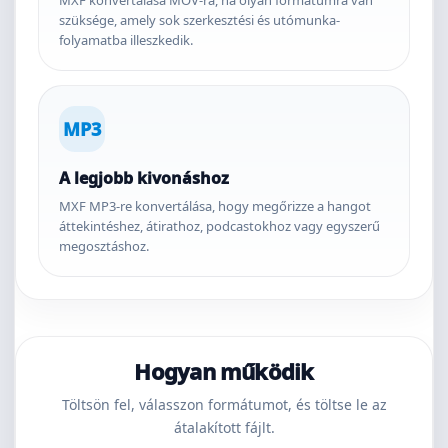
MXF konvertálása MOV-ra, ha olyan formátumra van
szüksége, amely sok szerkesztési és utómunka-
folyamatba illeszkedik.
MP3
A legjobb kivonáshoz
MXF MP3-re konvertálása, hogy megőrizze a hangot
áttekintéshez, átirathoz, podcastokhoz vagy egyszerű
megosztáshoz.
Hogyan működik
Töltsön fel, válasszon formátumot, és töltse le az
átalakított fájlt.