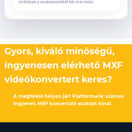
törlődnek a rendszereinkből két órán belül.
Gyors, kiváló minőségű,
ingyenesen elérhető MXF
videókonvertert keres?
A megfelelő helyen jár! Platformunk számos
ingyenes MXF konvertáló eszközt kínál.