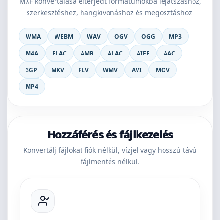
MXF konvertálása elterjedt formátumokba lejátszáshoz,
szerkesztéshez, hangkivonáshoz és megosztáshoz.
WMA
WEBM
WAV
OGV
OGG
MP3
M4A
FLAC
AMR
ALAC
AIFF
AAC
3GP
MKV
FLV
WMV
AVI
MOV
MP4
Hozzáférés és fájlkezelés
Konvertálj fájlokat fiók nélkül, vízjel vagy hosszú távú
fájlmentés nélkül.