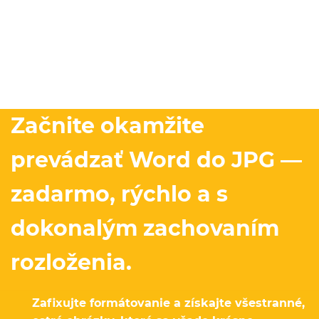
Začnite okamžite
prevádzať Word do JPG —
zadarmo, rýchlo a s
dokonalým zachovaním
rozloženia.
Zafixujte formátovanie a získajte všestranné,