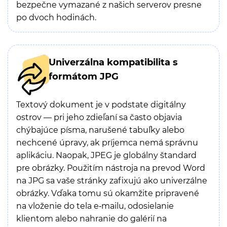
bezpečne vymazané z našich serverov presne
po dvoch hodinách.
Univerzálna kompatibilita s
formátom JPG
Textový dokument je v podstate digitálny
ostrov — pri jeho zdieľaní sa často objavia
chýbajúce písma, narušené tabuľky alebo
nechcené úpravy, ak príjemca nemá správnu
aplikáciu. Naopak, JPEG je globálny štandard
pre obrázky. Použitím nástroja na prevod Word
na JPG sa vaše stránky zafixujú ako univerzálne
obrázky. Vďaka tomu sú okamžite pripravené
na vloženie do tela e‑mailu, odosielanie
klientom alebo nahranie do galérií na