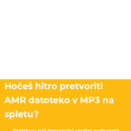
Hočeš hitro pretvoriti
AMR datoteko v MP3 na
spletu?
Preizkusi naš brezplačni spletni pretvornik