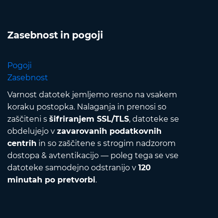
Zasebnost in pogoji
Pogoji
Zasebnost
Varnost datotek jemljemo resno na vsakem
koraku postopka. Nalaganja in prenosi so
zaščiteni s
šifriranjem SSL/TLS
, datoteke se
obdelujejo v
zavarovanih podatkovnih
centrih
in so zaščitene s strogim nadzorom
dostopa & avtentikacijo — poleg tega se vse
datoteke samodejno odstranijo v
120
minutah po pretvorbi
.