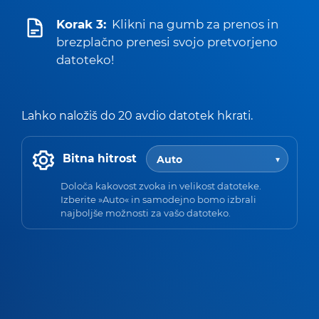
Korak 3:
Klikni na gumb za prenos in
brezplačno prenesi svojo pretvorjeno
datoteko!
Lahko naložiš do 20 avdio datotek hkrati.
Bitna hitrost
Določa kakovost zvoka in velikost datoteke.
Izberite »Auto« in samodejno bomo izbrali
najboljše možnosti za vašo datoteko.