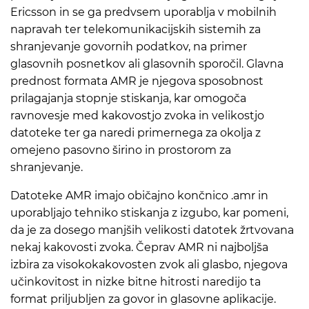
Ericsson in se ga predvsem uporablja v mobilnih
napravah ter telekomunikacijskih sistemih za
shranjevanje govornih podatkov, na primer
glasovnih posnetkov ali glasovnih sporočil. Glavna
prednost formata AMR je njegova sposobnost
prilagajanja stopnje stiskanja, kar omogoča
ravnovesje med kakovostjo zvoka in velikostjo
datoteke ter ga naredi primernega za okolja z
omejeno pasovno širino in prostorom za
shranjevanje.
Datoteke AMR imajo običajno končnico .amr in
uporabljajo tehniko stiskanja z izgubo, kar pomeni,
da je za dosego manjših velikosti datotek žrtvovana
nekaj kakovosti zvoka. Čeprav AMR ni najboljša
izbira za visokokakovosten zvok ali glasbo, njegova
učinkovitost in nizke bitne hitrosti naredijo ta
format priljubljen za govor in glasovne aplikacije.