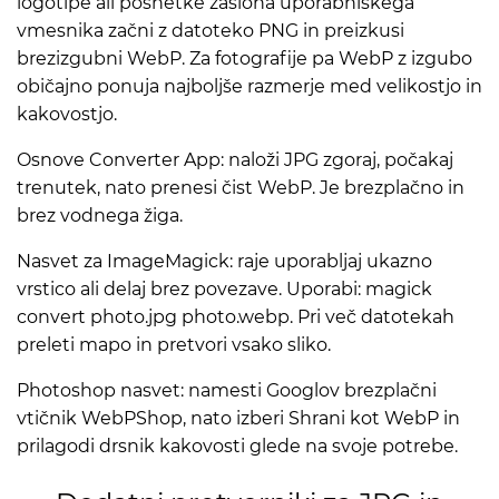
logotipe ali posnetke zaslona uporabniškega
vmesnika začni z datoteko PNG in preizkusi
brezizgubni WebP. Za fotografije pa WebP z izgubo
običajno ponuja najboljše razmerje med velikostjo in
kakovostjo.
Osnove Converter App: naloži JPG zgoraj, počakaj
trenutek, nato prenesi čist WebP. Je brezplačno in
brez vodnega žiga.
Nasvet za ImageMagick: raje uporabljaj ukazno
vrstico ali delaj brez povezave. Uporabi: magick
convert photo.jpg photo.webp. Pri več datotekah
preleti mapo in pretvori vsako sliko.
Photoshop nasvet: namesti Googlov brezplačni
vtičnik WebPShop, nato izberi Shrani kot WebP in
prilagodi drsnik kakovosti glede na svoje potrebe.