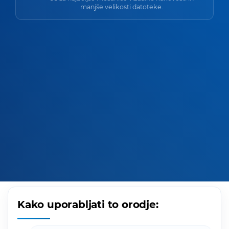
manjše velikosti datoteke.
Kako uporabljati to orodje: