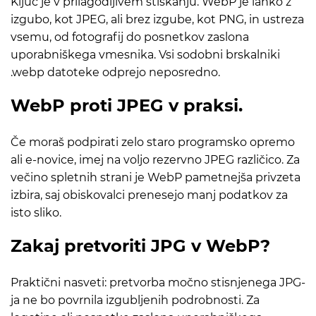
Ključ je v prilagodljivem stiskanju. WebP je lahko z
izgubo, kot JPEG, ali brez izgube, kot PNG, in ustreza
vsemu, od fotografij do posnetkov zaslona
uporabniškega vmesnika. Vsi sodobni brskalniki
.webp datoteke odprejo neposredno.
WebP proti JPEG v praksi.
Če moraš podpirati zelo staro programsko opremo
ali e-novice, imej na voljo rezervno JPEG različico. Za
večino spletnih strani je WebP pametnejša privzeta
izbira, saj obiskovalci prenesejo manj podatkov za
isto sliko.
Zakaj pretvoriti JPG v WebP?
Praktični nasveti: pretvorba močno stisnjenega JPG-
ja ne bo povrnila izgubljenih podrobnosti. Za