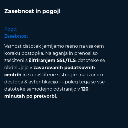
Zasebnost in pogoji
Pogoji
Zasebnost
Varnost datotek jemljemo resno na vsakem
koraku postopka. Nalaganja in prenosi so
zaščiteni s
šifriranjem SSL/TLS
, datoteke se
obdelujejo v
zavarovanih podatkovnih
centrih
in so zaščitene s strogim nadzorom
dostopa & avtentikacijo — poleg tega se vse
datoteke samodejno odstranijo v
120
minutah po pretvorbi
.