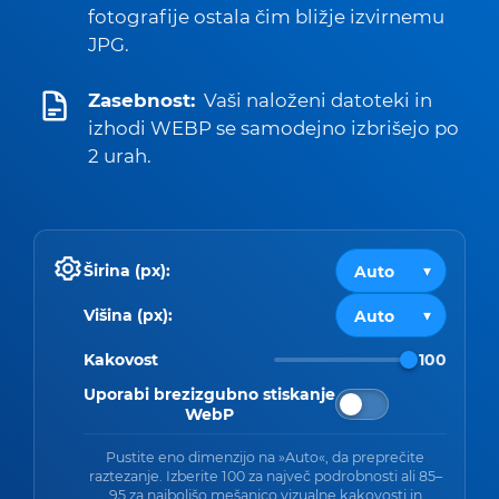
fotografije ostala čim bližje izvirnemu
JPG.
Zasebnost:
Vaši naloženi datoteki in
izhodi WEBP se samodejno izbrišejo po
2 urah.
Širina (px):
Višina (px):
Kakovost
100
Uporabi brezizgubno stiskanje
WebP
Pustite eno dimenzijo na »Auto«, da preprečite
raztezanje. Izberite 100 za največ podrobnosti ali 85–
95 za najboljšo mešanico vizualne kakovosti in