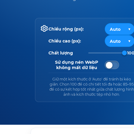
Chiều rộng (px):
Chiều cao (px):
Chất lượng
10
Sử dụng nén WebP
không mất dữ liệu
Giữ một kích thước ở 'Auto' để tránh bị kéo
giãn. Chọn 100 để có chi tiết tối đa hoặc 85–95
để có sự kết hợp tốt nhất giữa chất lượng hình
ảnh và kích thước tệp nhỏ hơn.