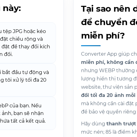
 này:
Tại sao nên
để chuyển đ
 tệp JPG hoặc kéo
miễn phí?
đặt chiều rộng và
 đặt để thay đổi kích
Converter App giúp c
 đổi.
miễn phí, không cần 
nhưng WEBP thường có 
 bắt đầu tự động và
lượng hiển thị tương 
tôi xử lý tối đa 20
website, thư viện sản
đổi tối đa 20 ảnh mỗi 
mà không cần cài đặt p
ebP của bạn. Nếu
để bảo vệ quyền riêng 
t ảnh, bạn sẽ nhận
hứa tất cả kết quả.
Hãy dùng
thanh trượt
mức nén; 85 là điểm k