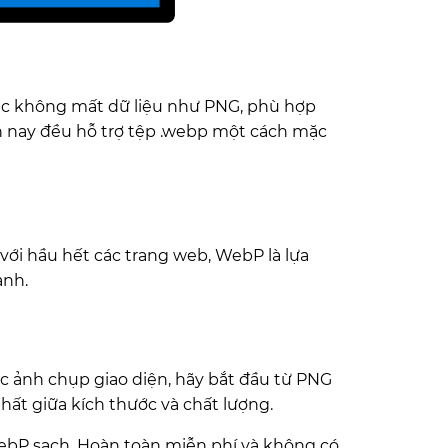
ặc không mất dữ liệu như PNG, phù hợp
n nay đều hỗ trợ tệp .webp một cách mặc
với hầu hết các trang web, WebP là lựa
ảnh.
ặc ảnh chụp giao diện, hãy bắt đầu từ PNG
ất giữa kích thước và chất lượng.
WebP sạch. Hoàn toàn miễn phí và không có