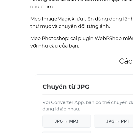
dấu chìm.
Mẹo ImageMagick: ưu tiên dùng dòng lệnh h
thư mục và chuyển đổi từng ảnh.
Mẹo Photoshop: cài plugin WebPShop miễn
với nhu cầu của bạn.
Các
Chuyển từ JPG
Với Converter App, bạn có thể chuyển đ
dạng khác nhau.
JPG → MP3
JPG → PPT