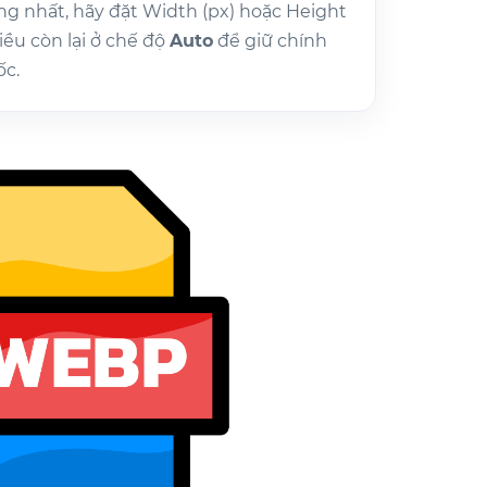
ng nhất, hãy đặt Width (px) hoặc Height
iều còn lại ở chế độ
Auto
để giữ chính
ốc.