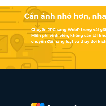
Cần ảnh nhỏ hơn, nh
Chuyển JPG sang WebP trong vài giâ
Miễn phí vĩnh viễn, không cần tài kho
chuyển đổi hàng loạt và thay đổi kích