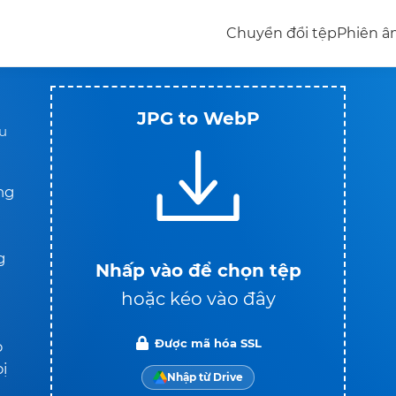
Chuyển đổi tệp
Phiên 
JPG to WebP
u
ng
g
Nhấp vào để chọn tệp
hoặc kéo vào đây
Được mã hóa SSL
p
bị
Nhập từ Drive