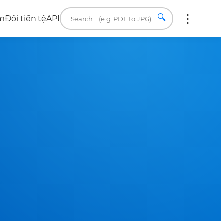
🔍
âm
Đổi tiền tệ
API