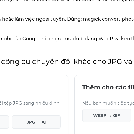
oặc làm việc ngoại tuyến. Dùng: magick convert photo.
 phí của Google, rồi chọn Lưu dưới dạng WebP và kéo 
 công cụ chuyển đổi khác cho JPG v
Thêm cho các fi
ổi tệp JPG sang nhiều định
Nếu bạn muốn tiếp tục 
WEBP → GIF
JPG → AI