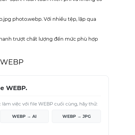
jpg photo.webp. Với nhiều tệp, lặp qua
thanh trượt chất lượng đến mức phù hợp
à WEBP
le WEBP.
làm việc với file WEBP cuối cùng, hãy thử:
WEBP → AI
WEBP → JPG