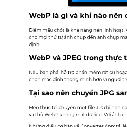
WebP là gì và khi nào nên
Điểm mấu chốt là khả năng nén linh hoạt.
cho mọi thứ từ ảnh chụp đến ảnh chụp màn 
định.
WebP và JPEG trong thực t
Nếu bạn phải hỗ trợ phần mềm rất cũ hoặc b
chọn mặc định thông minh hơn vì người tru
Tại sao nên chuyển JPG s
Mẹo thực tế: chuyển một file JPG bị nén nặ
và thử WebP không mất dữ liệu. Với ảnh ch
Những điều cơ bản về Converter App: tải l