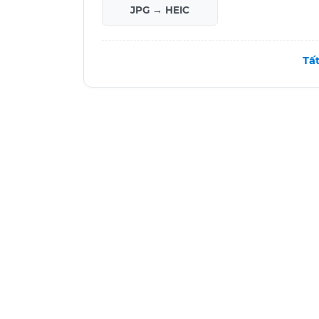
JPG → HEIC
Tấ