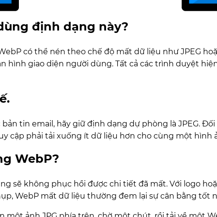
 dùng định dạng này?
 WebP có thể nén theo chế độ mất dữ liệu như JPEG ho
hình giao diện người dùng. Tất cả các trình duyệt hiệ
ế.
ản tin email, hãy giữ định dạng dự phòng là JPEG. Đối 
y cập phải tải xuống ít dữ liệu hơn cho cùng một hình 
ang WebP?
ng sẽ không phục hồi được chi tiết đã mất. Với logo ho
ụp, WebP mất dữ liệu thường đem lại sự cân bằng tốt nh
ên một ảnh JPG phía trên, chờ một chút, rồi tải về một 