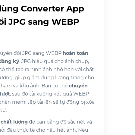
 dùng Converter App
ổi JPG sang WEBP
huyển đổi JPG sang WEBP
hoàn toàn
đăng ký
. JPG hiệu quả cho ảnh chụp,
thể tạo ra hình ảnh nhỏ hơn với chất
đương, giúp giảm dung lượng trang cho
 phẩm và kho ảnh. Bạn có thể
chuyển
lượt
, sau đó tải xuống kết quả WEBP
hần mềm; tệp tải lên sẽ tự động bị xóa
tư.
 chất lượng
để cân bằng độ sắc nét và
hởi đầu thực tế cho hầu hết ảnh. Nếu