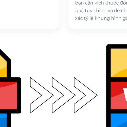
bạn cần kích thước đồ
(px) tùy chỉnh và để ch
xác tỷ lệ khung hình g