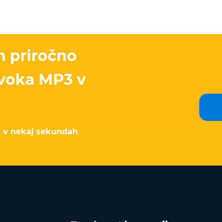
in priročno
zvoka MP3 v
n v nekaj sekundah