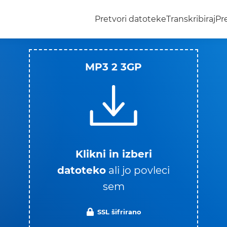
Pretvori datoteke
Transkribiraj
Pr
MP3 2 3GP
Klikni in izberi
datoteko
ali jo povleci
sem
SSL šifrirano