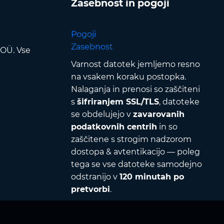
Zasebnost in pogoji
Pogoji
Zasebnost
 OÜ. Vse
Varnost datotek jemljemo resno
na vsakem koraku postopka.
Nalaganja in prenosi so zaščiteni
s
šifriranjem SSL/TLS
, datoteke
se obdelujejo v
zavarovanih
podatkovnih centrih
in so
zaščitene s strogim nadzorom
dostopa & avtentikacijo — poleg
tega se vse datoteke samodejno
odstranijo v
120 minutah po
pretvorbi
.