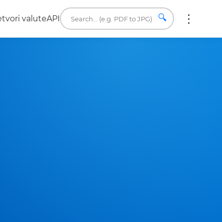
🔍
etvori valute
API