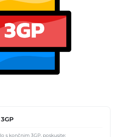
 3GP
elo s končnim 3GP, poskusite: