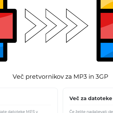
Več pretvornikov za MP3 in 3GP
Več za datoteke
rjate datoteke MP3 v
Če želite nadaljevati d