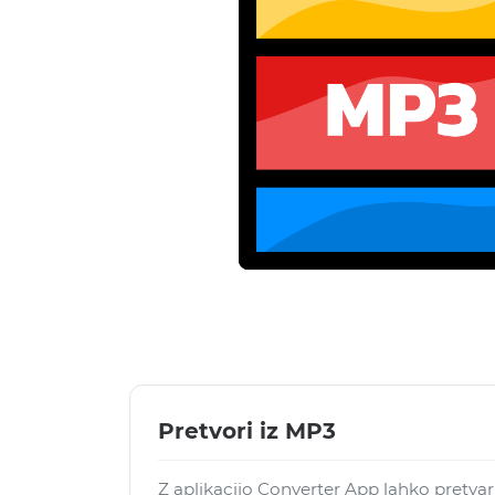
Pretvori iz MP3
Z aplikacijo Converter App lahko pretva