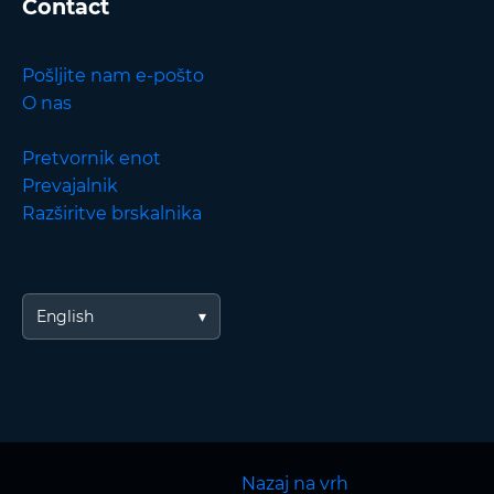
Contact
Pošljite nam e-pošto
O nas
Pretvornik enot
Prevajalnik
Razširitve brskalnika
English
Nazaj na vrh