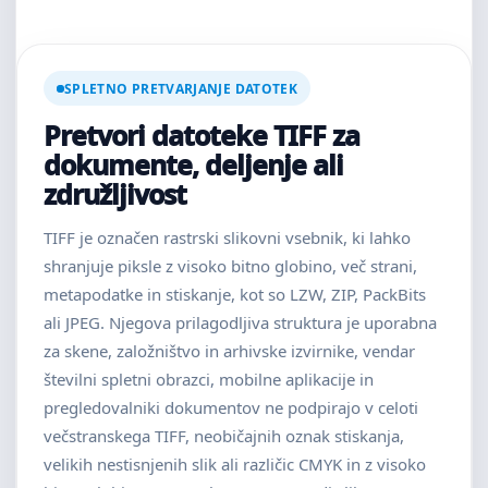
SPLETNO PRETVARJANJE DATOTEK
Pretvori datoteke TIFF za
dokumente, deljenje ali
združljivost
TIFF je označen rastrski slikovni vsebnik, ki lahko
shranjuje piksle z visoko bitno globino, več strani,
metapodatke in stiskanje, kot so LZW, ZIP, PackBits
ali JPEG. Njegova prilagodljiva struktura je uporabna
za skene, založništvo in arhivske izvirnike, vendar
številni spletni obrazci, mobilne aplikacije in
pregledovalniki dokumentov ne podpirajo v celoti
večstranskega TIFF, neobičajnih oznak stiskanja,
velikih nestisnjenih slik ali različic CMYK in z visoko