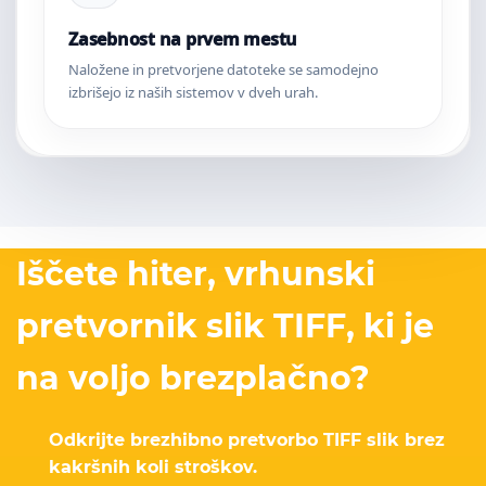
Zasebnost na prvem mestu
Naložene in pretvorjene datoteke se samodejno
izbrišejo iz naših sistemov v dveh urah.
Iščete hiter, vrhunski
pretvornik slik TIFF, ki je
na voljo brezplačno?
Odkrijte brezhibno pretvorbo TIFF slik brez
kakršnih koli stroškov.