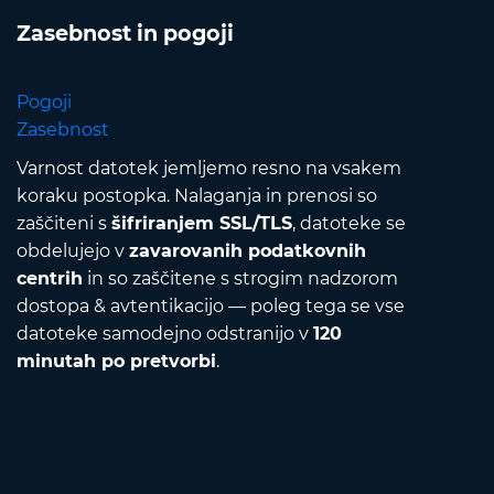
Zasebnost in pogoji
Pogoji
Zasebnost
Varnost datotek jemljemo resno na vsakem
koraku postopka. Nalaganja in prenosi so
zaščiteni s
šifriranjem SSL/TLS
, datoteke se
obdelujejo v
zavarovanih podatkovnih
centrih
in so zaščitene s strogim nadzorom
dostopa & avtentikacijo — poleg tega se vse
datoteke samodejno odstranijo v
120
minutah po pretvorbi
.