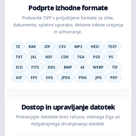
Podprte izhodne formate
Pretvorite TIFF v priljubljene formate za slike,
dokumente, spletno uporabo, delovne tokove urejanja
in arhiviranje.
7Z
RAR
ZIP
CSV
MP3
HEIC
TEXT
TXT
JXL
NEF
CDR
TGA
PSD
PS
ICO
FITS
DDS
BMP
AI
WEBP
TIF
GIF
EPS
SVG
JPEG
PNG
JPG
PDF
Dostop in upravljanje datotek
Pretvarjajte datoteke brez računa, vodnega žiga ali
dolgotrajnega shranjevanja datotek.