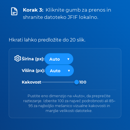
Korak 3:
Kliknite gumb za prenos in
shranite datoteko JFIF lokalno.
Hkrati lahko predložite do 20 slik.
Širina (px):
Višina (px):
Kakovost
100
Pustite eno dimenzijo na »Auto«, da preprečite
raztezanje. Izberite 100 za največ podrobnosti ali 85–
95 za najboljšo mešanico vizualne kakovosti in
manjše velikosti datoteke.