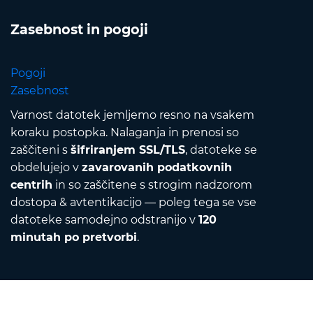
Zasebnost in pogoji
Pogoji
Zasebnost
Varnost datotek jemljemo resno na vsakem
koraku postopka. Nalaganja in prenosi so
zaščiteni s
šifriranjem SSL/TLS
, datoteke se
obdelujejo v
zavarovanih podatkovnih
centrih
in so zaščitene s strogim nadzorom
dostopa & avtentikacijo — poleg tega se vse
datoteke samodejno odstranijo v
120
minutah po pretvorbi
.