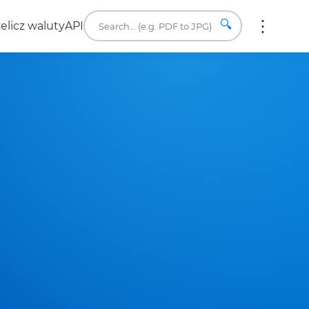
🔍
elicz waluty
API