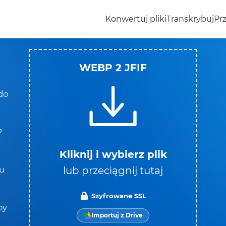
Konwertuj pliki
Transkrybuj
Prz
WEBP 2 JFIF
do
P
Kliknij i wybierz plik
lub przeciągnij tutaj
ku
Szyfrowane SSL
by
Importuj z Drive