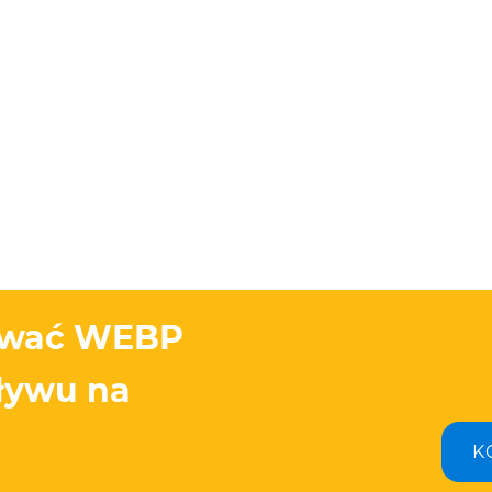
ować WEBP
pływu na
K