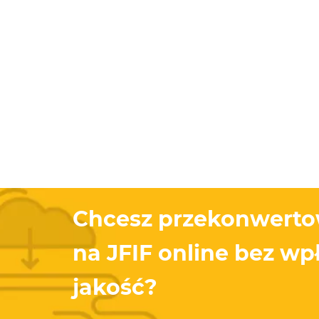
Chcesz przekonwert
na JFIF online bez w
jakość?