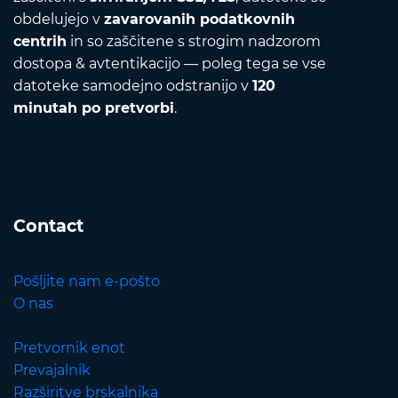
obdelujejo v
zavarovanih podatkovnih
centrih
in so zaščitene s strogim nadzorom
dostopa & avtentikacijo — poleg tega se vse
datoteke samodejno odstranijo v
120
minutah po pretvorbi
.
Contact
Pošljite nam e-pošto
O nas
Pretvornik enot
Prevajalnik
Razširitve brskalnika