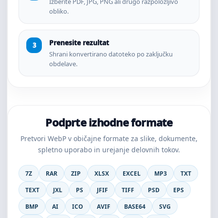
Izberite PDF, JPG, PNG ali drugo razpoložljivo
obliko.
Prenesite rezultat
Shrani konvertirano datoteko po zaključku
obdelave.
Podprte izhodne formate
Pretvori WebP v običajne formate za slike, dokumente,
spletno uporabo in urejanje delovnih tokov.
7Z
RAR
ZIP
XLSX
EXCEL
MP3
TXT
TEXT
JXL
PS
JFIF
TIFF
PSD
EPS
BMP
AI
ICO
AVIF
BASE64
SVG