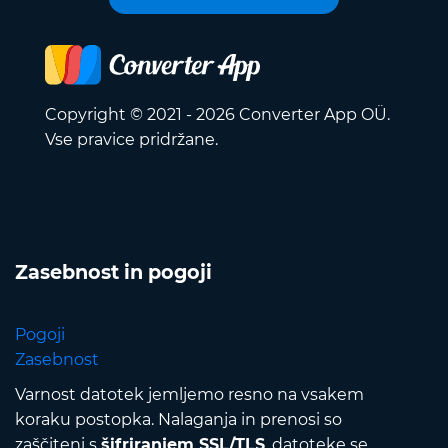
Copyright © 2021 - 2026 Converter App OÜ.
Vse pravice pridržane.
Zasebnost in pogoji
Pogoji
Zasebnost
Varnost datotek jemljemo resno na vsakem
koraku postopka. Nalaganja in prenosi so
zaščiteni s
šifriranjem SSL/TLS
, datoteke se