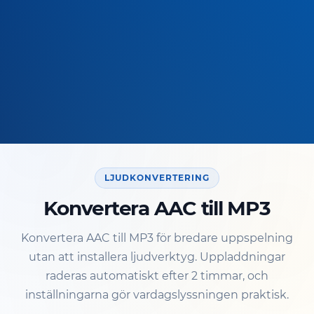
LJUDKONVERTERING
Konvertera AAC till MP3
Konvertera AAC till MP3 för bredare uppspelning
utan att installera ljudverktyg. Uppladdningar
raderas automatiskt efter 2 timmar, och
inställningarna gör vardagslyssningen praktisk.