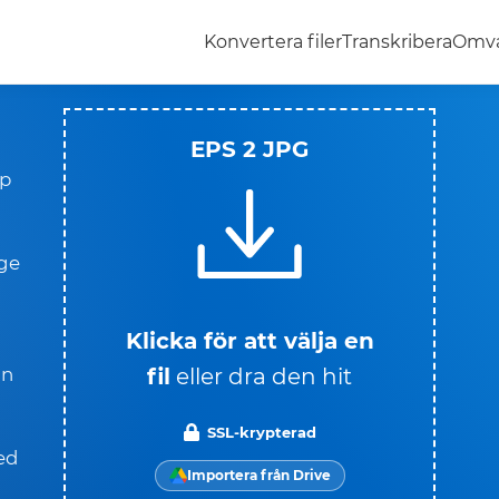
Konvertera filer
Transkribera
Omva
EPS 2 JPG
pp
nge
Klicka för att välja en
fil
eller dra den hit
an
SSL-krypterad
ed
Importera från Drive