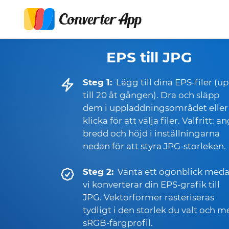
EPS till JPG
Steg 1:
Lägg till dina EPS-filer (u
till 20 åt gången). Dra och släpp
dem i uppladdningsområdet eller
klicka för att välja filer. Valfritt: a
bredd och höjd i inställningarna
nedan för att styra JPG-storleken.
Steg 2:
Vänta ett ögonblick med
vi konverterar din EPS-grafik till
JPG. Vektorformer rasteriseras
tydligt i den storlek du valt och m
sRGB-färgprofil.