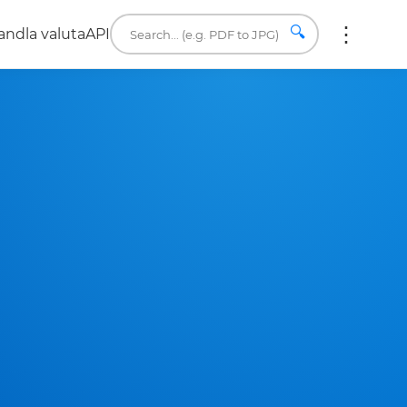
🔍
ndla valuta
API