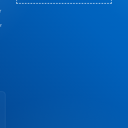
r
r
p