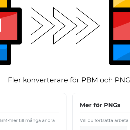
Fler konverterare för PBM och PN
Mer för PNGs
M-filer till många andra
Vill du fortsätta arbet