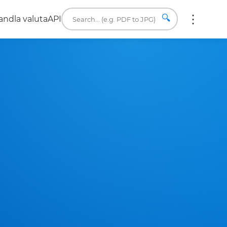
🔍
ndla valuta
API