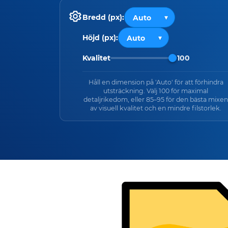
Bredd (px):
Höjd (px):
Kvalitet
100
Håll en dimension på 'Auto' för att förhindra
utsträckning. Välj 100 för maximal
detaljrikedom, eller 85–95 för den bästa mixen
av visuell kvalitet och en mindre filstorlek.