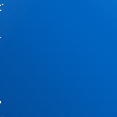
 ge
te
u
t