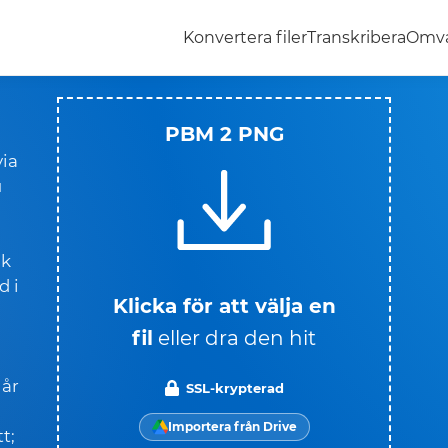
Konvertera filer
Transkribera
Omva
PBM 2 PNG
via
u
ik
d i
Klicka för att välja en
fil
eller dra den hit
går
SSL-krypterad
Importera från Drive
t;