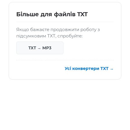
Більше для файлів TXT
Якщо бажаєте продовжити роботу з
підсумковим TXT, спробуйте:
TXT → MP3
Усі конвертери TXT →