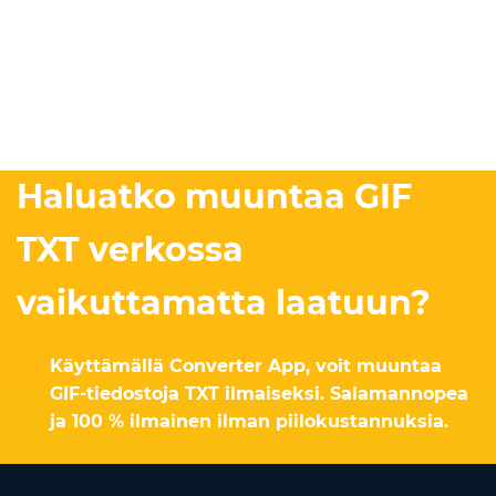
Haluatko muuntaa GIF
TXT verkossa
vaikuttamatta laatuun?
Käyttämällä Converter App, voit muuntaa
GIF-tiedostoja TXT ilmaiseksi. Salamannopea
ja 100 % ilmainen ilman piilokustannuksia.