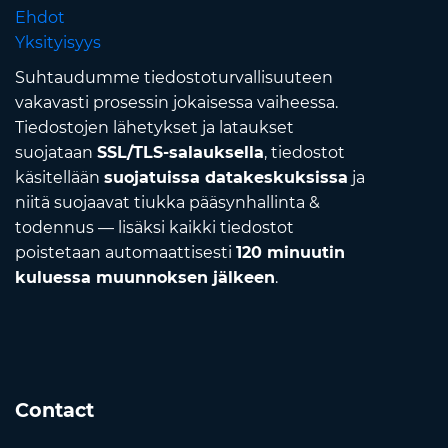
Ehdot
Yksityisyys
Suhtaudumme tiedostoturvallisuuteen
vakavasti prosessin jokaisessa vaiheessa.
Tiedostojen lähetykset ja lataukset
suojataan
SSL/TLS-salauksella
, tiedostot
käsitellään
suojatuissa datakeskuksissa
ja
niitä suojaavat tiukka pääsynhallinta &
todennus — lisäksi kaikki tiedostot
poistetaan automaattisesti
120 minuutin
kuluessa muunnoksen jälkeen
.
Contact