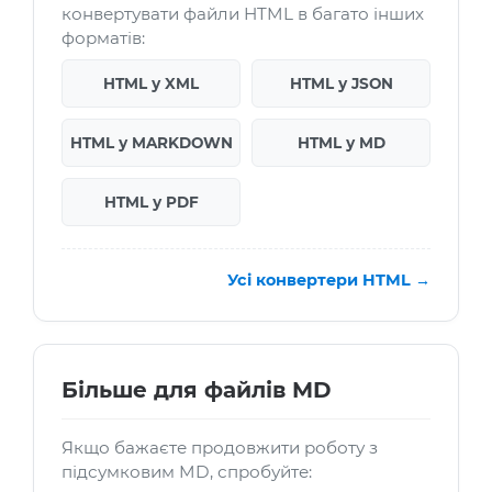
конвертувати файли HTML в багато інших
форматів:
HTML у XML
HTML у JSON
HTML у MARKDOWN
HTML у MD
HTML у PDF
Усі конвертери HTML →
Більше для файлів MD
Якщо бажаєте продовжити роботу з
підсумковим MD, спробуйте: