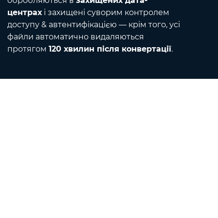
обробляються в
захищених дата-
центрах
і захищені суворим контролем
доступу & автентифікацією — крім того, усі
файли автоматично видаляються
протягом
120 хвилин після конвертації
.
Contact
Напишіть нам електронною поштою
Про нас
Конвертер одиниць
Перекладач
Розширення браузера