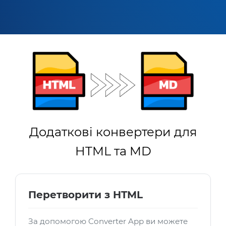
Додаткові конвертери для
HTML та MD
Перетворити з HTML
За допомогою Converter App ви можете