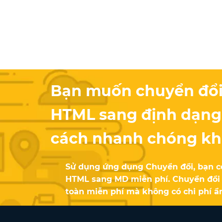
Bạn muốn chuyển đổi 
HTML sang định dạn
cách nhanh chóng k
Sử dụng ứng dụng Chuyển đổi, bạn có 
HTML sang MD miễn phí. Chuyển đổi
toàn miễn phí mà không có chi phí ẩ