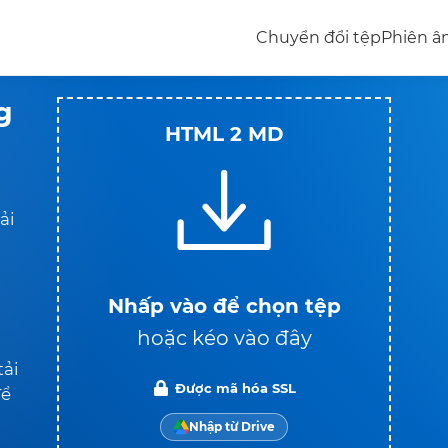
Chuyển đổi tệp
Phiên 
g
HTML 2 MD
ải
Nhấp vào để chọn tệp
hoặc kéo vào đây
tải
Được mã hóa SSL
để
Nhập từ Drive