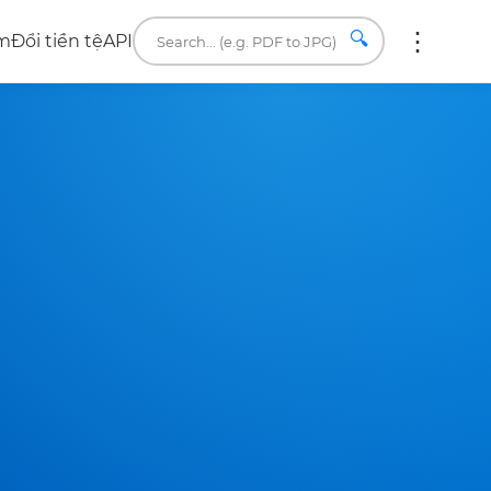
🔍
âm
Đổi tiền tệ
API