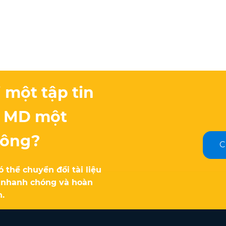
một tập tin
g MD một
hông?
C
thể chuyển đổi tài liệu
 nhanh chóng và hoàn
n.