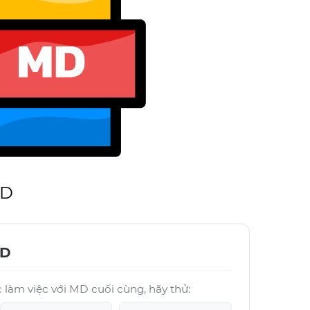
MD
MD
làm việc với MD cuối cùng, hãy thử: