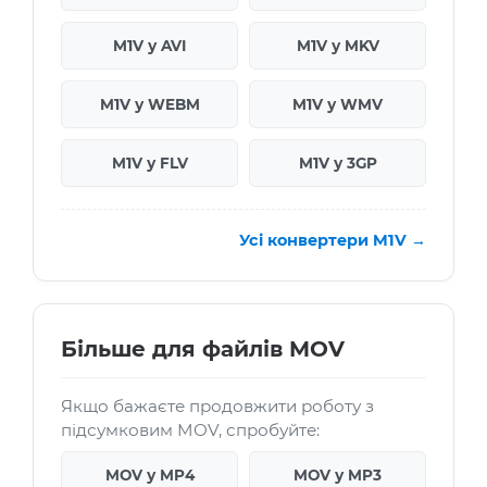
M1V у AVI
M1V у MKV
M1V у WEBM
M1V у WMV
M1V у FLV
M1V у 3GP
Усі конвертери M1V →
Більше для файлів MOV
Якщо бажаєте продовжити роботу з
підсумковим MOV, спробуйте:
MOV у MP4
MOV у MP3