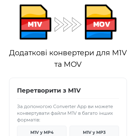
Додаткові конвертери для M1V
та MOV
Перетворити з M1V
За допомогою Converter App ви можете
конвертувати файли M1V в багато інших
форматів:
M1V у MP4
M1V у MP3