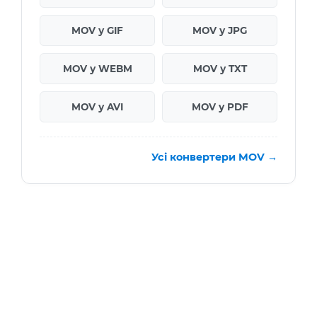
MOV у GIF
MOV у JPG
MOV у WEBM
MOV у TXT
MOV у AVI
MOV у PDF
Усі конвертери MOV →