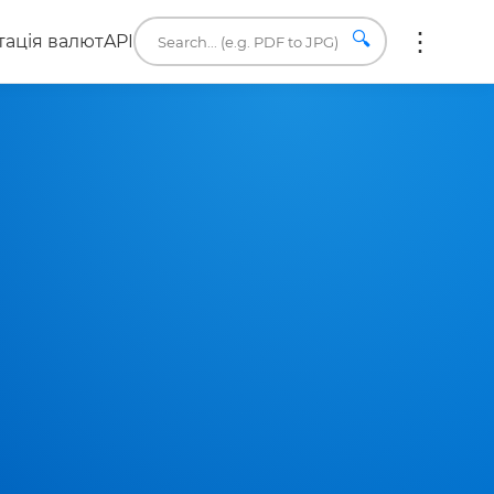
🔍
ація валют
API