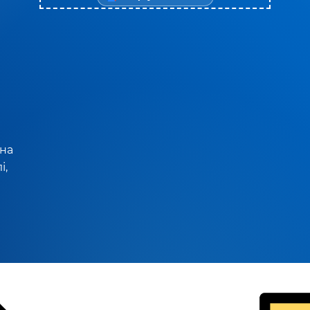
 на
і,