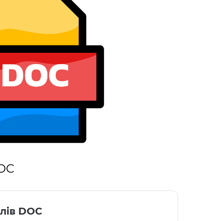
DOC
лів DOC