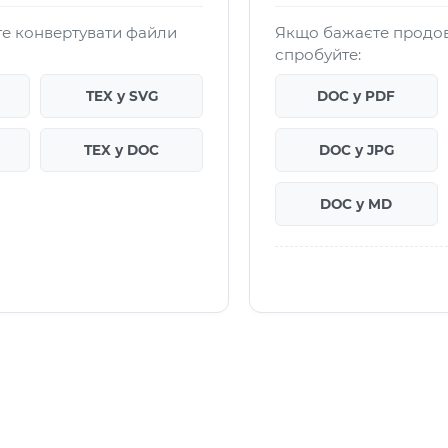
те конвертувати файли
Якщо бажаєте продов
спробуйте:
TEX у SVG
DOC у PDF
TEX у DOC
DOC у JPG
DOC у MD