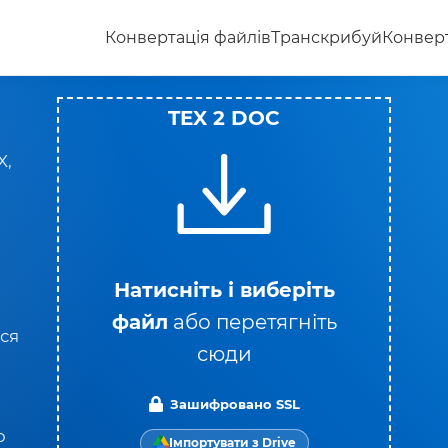
Конвертація файлів
Транскрибуй
Конверт
TEX 2 DOC
X,
Натисніть і виберіть
файл
або перетягніть
ся
сюди
Зашифровано SSL
о
Імпортувати з Drive