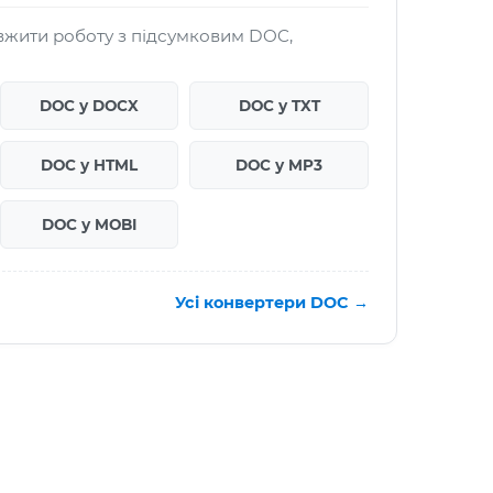
жити роботу з підсумковим DOC,
DOC у DOCX
DOC у TXT
DOC у HTML
DOC у MP3
DOC у MOBI
Усі конвертери DOC →