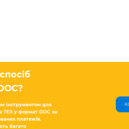
спосіб
 DOC?
К
м інструментом для
а TEX у формат DOC за
ованих платежів.
ють багато