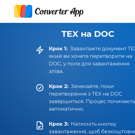
TEX на DOC
Крок 1:
Завантажте документ TE
який ви хочете перетворити на
DOC, у поле для завантаження
зліва.
Крок 2:
Зачекайте, поки
перетворення з TEX на DOC
завершиться. Процес починаєть
автоматично.
Крок 3:
Натисніть кнопку
завантаження, щоб безкоштовн