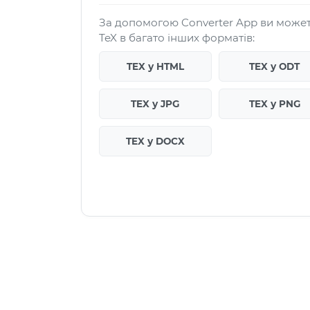
За допомогою Converter App ви може
TeX в багато інших форматів:
TEX у HTML
TEX у ODT
TEX у JPG
TEX у PNG
TEX у DOCX