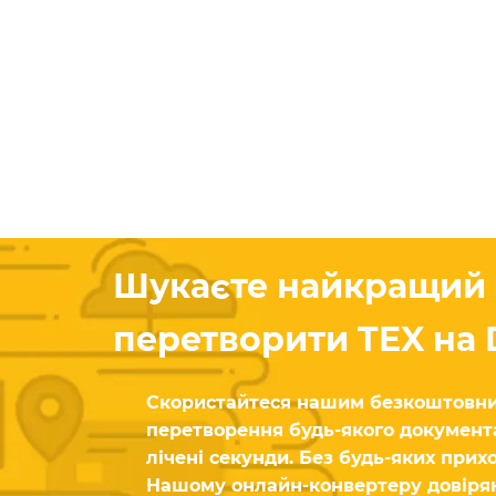
Шукаєте найкращий 
перетворити TEX на
Скористайтеся нашим безкоштовни
перетворення будь-якого документ
лічені секунди. Без будь-яких прих
Нашому онлайн-конвертеру довіря