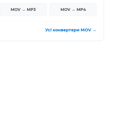
MOV → MP3
MOV → MP4
Усі конвертери MOV →