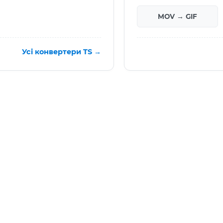
MOV → GIF
Усі конвертери TS →