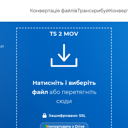
Конвертація файлів
Транскрибуй
Конверт
TS 2 MOV
ви
о
Натисніть і виберіть
файл
або перетягніть
сюди
Зашифровано SSL
Імпортувати з Drive