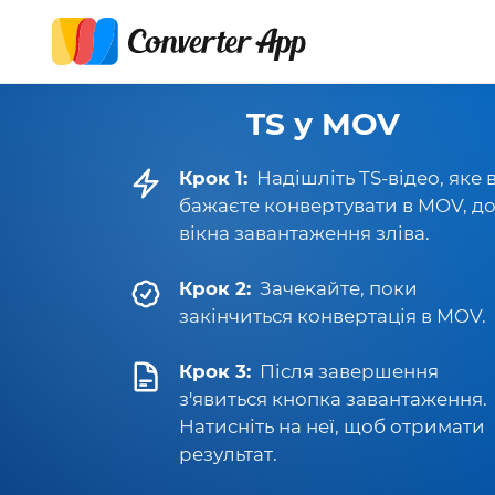
TS у MOV
Крок 1:
Надішліть TS-відео, яке 
бажаєте конвертувати в MOV, д
вікна завантаження зліва.
Крок 2:
Зачекайте, поки
закінчиться конвертація в MOV.
Крок 3:
Після завершення
з'явиться кнопка завантаження.
Натисніть на неї, щоб отримати
результат.