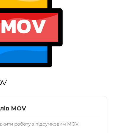
OV
йлів MOV
жити роботу з підсумковим MOV,