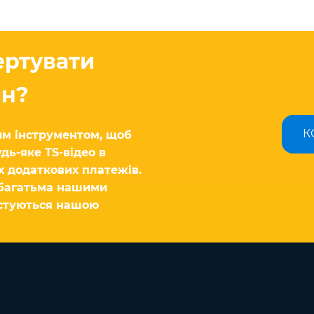
ертувати
йн?
К
м інструментом, щоб
дь-яке TS-відео в
х додаткових платежів.
 багатьма нашими
истуються нашою