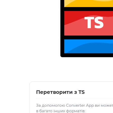
Перетворити з TS
За допомогою Converter App ви может
в багато інших форматів: