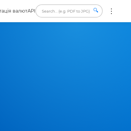
🔍
ація валют
API