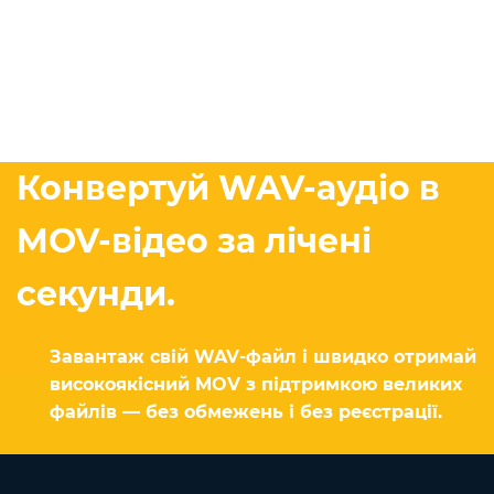
Конвертуй WAV-аудіо в
MOV-відео за лічені
секунди.
Завантаж свій WAV-файл і швидко отримай
високоякісний MOV з підтримкою великих
файлів — без обмежень і без реєстрації.