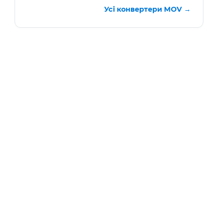
Усі конвертери MOV →