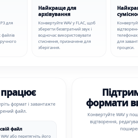
Найкраще для
Найкра
архівування
сумісно
P3 для
Конвертуйте WAV у FLAC, щоб
Конвертуй
зберегти безвтратний звук і
відтворенн
 файлів
водночас використовувати
телефонах,
зручного
стиснення, призначене для
для заван
зберігання.
процеси.
 працює
Підтри
формати в
ріть формат і завантажте
рений файл.
Конвертуйте WAV у по
відтворення, редагува
пошире
свій файл
 WAV або перетягніть його