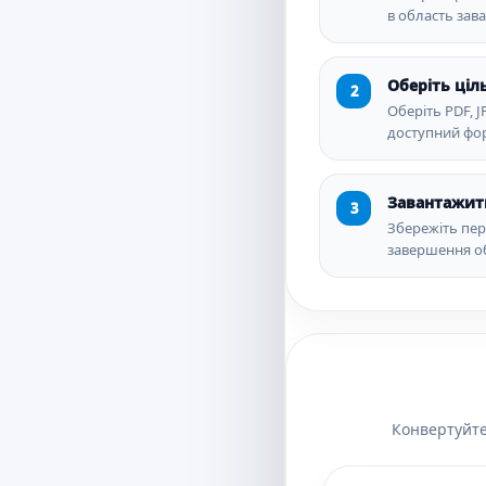
в область зав
Оберіть ці
Оберіть PDF, 
доступний фо
Завантажит
Збережіть пер
завершення о
Конвертуйте