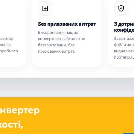
Без прихованих витрат
З дотр
конфіде
Використання наших
нвертер
Завантажен
конвертерів є абсолютно
кового
файли авт
безкоштовним, без
 пробного
видаляють
прихованих витрат.
протягом 
нвертер
ості,