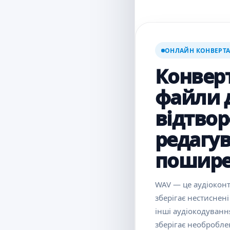
ОНЛАЙН КОНВЕРТА
Конвер
файли 
відтвор
редагув
пошире
WAV — це аудіоконт
зберігає нестиснен
інші аудіокодуванн
зберігає необробле