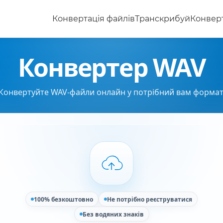
Конвертація файлів
Транскрибуй
Конверт
Конвертер WAV
Конвертуйте WAV-файли онлайн у потрібний вам формат
100% безкоштовно
Не потрібно реєструватися
Без водяних знаків