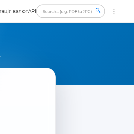
🔍
ація валют
API
.