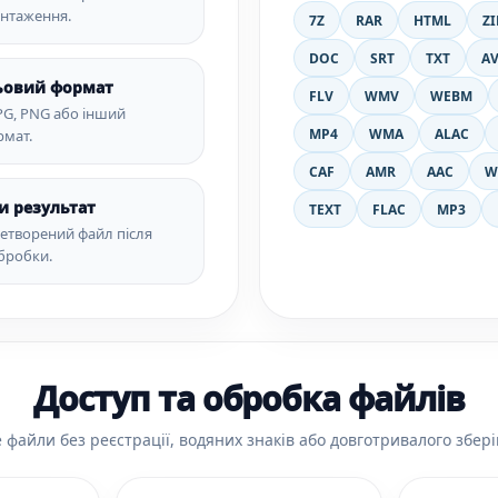
антаження.
7Z
RAR
HTML
ZI
DOC
SRT
TXT
AV
льовий формат
FLV
WMV
WEBM
JPG, PNG або інший
MP4
WMA
ALAC
рмат.
CAF
AMR
AAC
W
и результат
TEXT
FLAC
MP3
етворений файл після
бробки.
Доступ та обробка файлів
 файли без реєстрації, водяних знаків або довготривалого збері