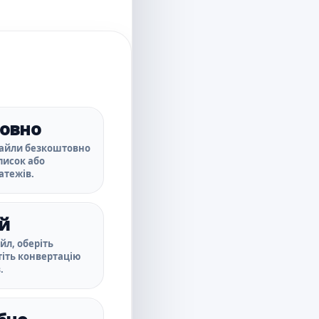
овно
айли безкоштовно
дписок або
атежів.
й
йл, оберіть
тіть конвертацію
.