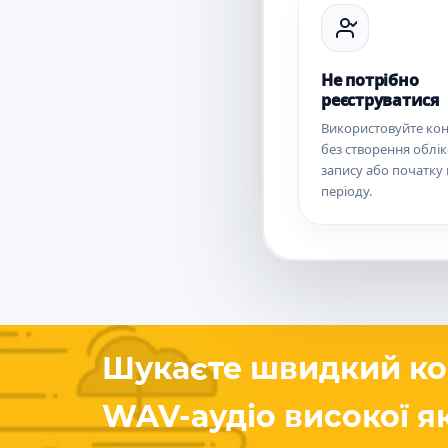
Не потрібно
реєструватися
Використовуйте ко
без створення облі
запису або початку
періоду.
Шукаєте швидкий ко
WAV-аудіо високої як