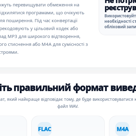
Не потрі
можуть перевищувати обмеження на
реєстру
відхилятися програмами, що очікують
Використовуйт
ля поширення. Під час конвертації
необхідності 
обліковий запи
рекодовують у цільовий кодек або
лад MP3 для широкого відтворення,
ого стиснення або M4A для сумісності з
строями.
іть правильний формат виве
ат, який найкраще відповідає тому, де буде використовуватися
файл WAV.
FLAC
M4A