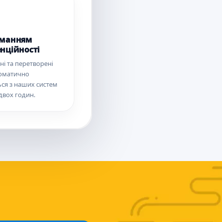
иманням
нційності
і та перетворені
оматично
ся з наших систем
двох годин.