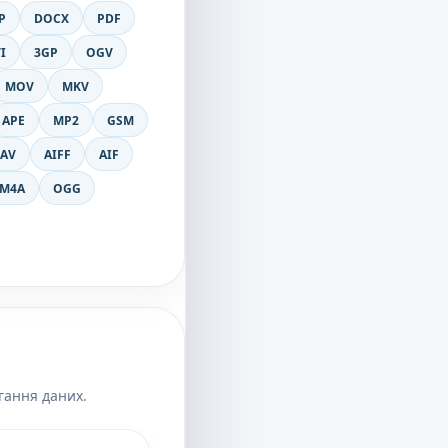
P
DOCX
PDF
I
3GP
OGV
MOV
MKV
APE
MP2
GSM
AV
AIFF
AIF
M4A
OGG
гання даних.