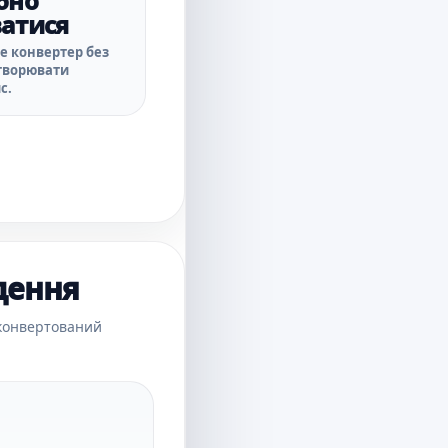
бно
ватися
е конвертер без
створювати
с.
дення
 конвертований