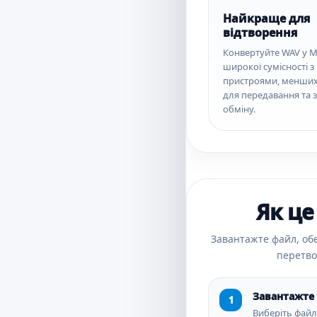
Найкраще для
відтворення
Конвертуйте WAV у M
широкої сумісності з
пристроями, менших
для передавання та 
обміну.
Як це
Завантажте файл, обе
перетво
Завантажте 
Виберіть файл