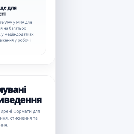
ще для
сті
те WAV у M4A для
я на багатьох
 у медіа-додатках і
таження у робочі
мувані
иведення
ширені формати для
ння, стиснення та
ння.