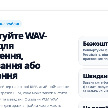
ЦІЯ ФАЙЛІВ
туйте WAV-
для
Безкошт
Конвертуйте ф
ення,
без лімітів, пі
прихованих пл
ання або
ння
Швидки
Завантажте фа
ейнер на основі RIFF, який найчастіше
формат і запус
за кілька кліків
і зразки PCM, хоча може також містити
я та метадані. Оскільки PCM WAV
ні дані зразків, файли часто мають