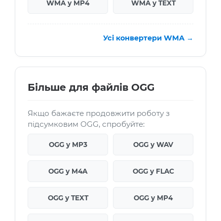
WMA у MP4
WMA у TEXT
Усі конвертери WMA →
Більше для файлів OGG
Якщо бажаєте продовжити роботу з
підсумковим OGG, спробуйте:
OGG у MP3
OGG у WAV
OGG у M4A
OGG у FLAC
OGG у TEXT
OGG у MP4