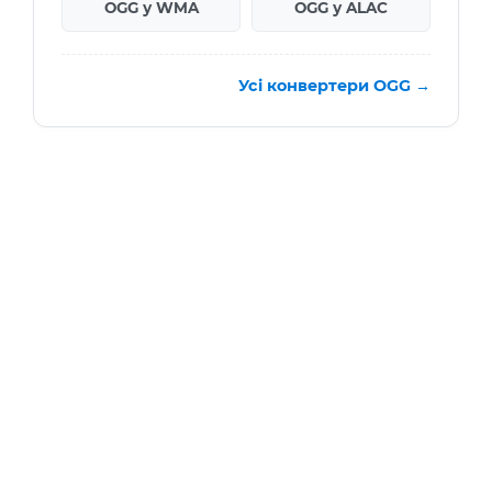
OGG у WMA
OGG у ALAC
Усі конвертери OGG →