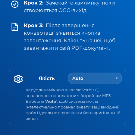
Крок 2:
Зачекайте хвилинку, поки
створюється OGG-вихід.
Крок 3:
Після завершення
конвертації з'явиться кнопка
завантаження. Клікніть на неї, щоб
завантажити свій PDF-документ.
Якість
Auto
▾
Керує динамічною шкалою Vorbis Q,
аналогічною стандартним бітрейтам MP3.
Виберіть
'Auto'
, щоб система могла
інтелектуально проаналізувати ваш вихідний
файл і ідеально відповідати його оригінальній
якості.