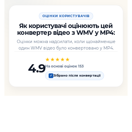
ОЦІНКИ КОРИСТУВАЧІВ
Як користувачі оцінюють цей
конвертер відео з WMV у MP4:
Оцінки можна надсилати, коли щонайменше
один WMV відео було конвертовано у MP4.
★★★★★
4.9
На основі оцінок 153
Зібрано після конвертації
✓