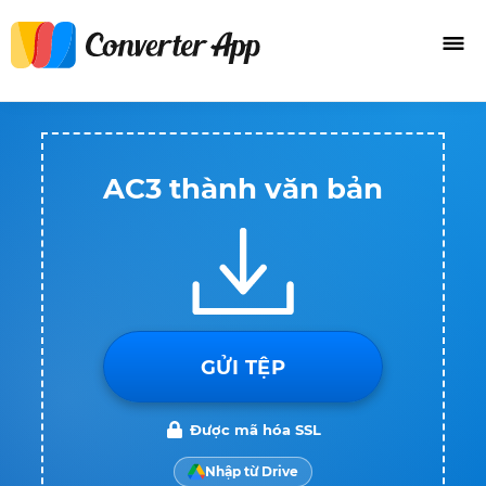
AC3 thành văn bản
GỬI TỆP
Được mã hóa SSL
Nhập từ Drive