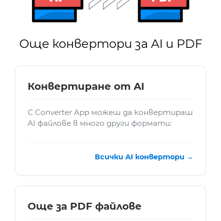
Още конвертори за AI и PDF
Конвертиране от AI
С Converter App можеш да конвертираш
AI файлове в много други формати:
Всички AI конвертори →
Още за PDF файлове