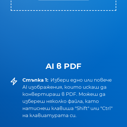
AI в PDF
Стъпка 1:
Избери едно или повече
AI изображения, които искаш да
конвертираш в PDF. Можеш да
избереш няколко файла, като
натиснеш клавиша "Shift" или "Ctrl"
на клавиатурата си.