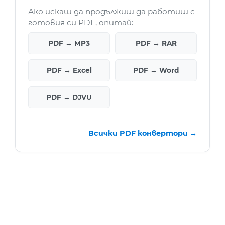
Ако искаш да продължиш да работиш с
готовия си PDF, опитай:
PDF → MP3
PDF → RAR
PDF → Excel
PDF → Word
PDF → DJVU
Всички PDF конвертори →