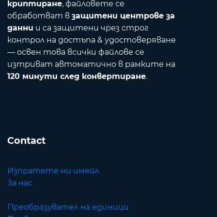
криптиране
, файловете се
обработват в
защитени центрове за
данни
и са защитени чрез строг
контрол на достъпа & удостоверяване
— освен това всички файлове се
изтриват автоматично в рамките на
120 минути след конвертиране
.
Contact
Изпратете ни имейл
За нас
Преобразувател на единици