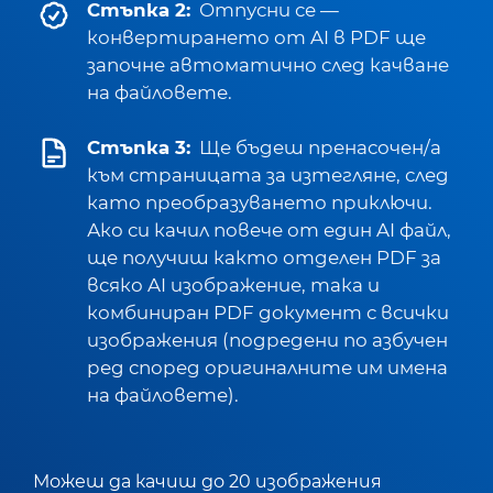
Стъпка 2:
Отпусни се —
конвертирането от AI в PDF ще
започне автоматично след качване
на файловете.
Стъпка 3:
Ще бъдеш пренасочен/а
към страницата за изтегляне, след
като преобразуването приключи.
Ако си качил повече от един AI файл,
ще получиш както отделен PDF за
всяко AI изображение, така и
комбиниран PDF документ с всички
изображения (подредени по азбучен
ред според оригиналните им имена
на файловете).
Можеш да качиш до 20 изображения