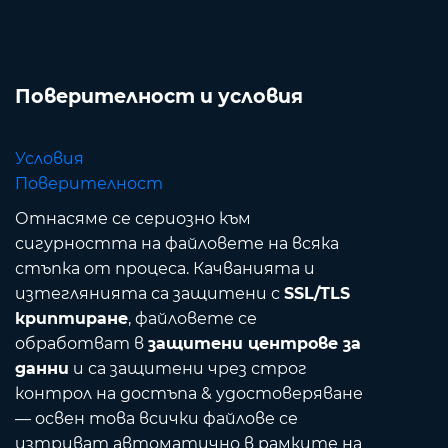
Поверителност и условия
Условия
Поверителност
Отнасяме се сериозно към
сигурността на файловете на всяка
стъпка от процеса. Качванията и
изтеглянията са защитени с
SSL/TLS
криптиране
, файловете се
обработват в
защитени центрове за
данни
и са защитени чрез строг
контрол на достъпа & удостоверяване
— освен това всички файлове се
изтриват автоматично в рамките на