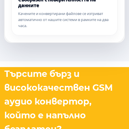
данните
Качените и конвертирани файлове се изтриват
автоматично от нашите системи в рамките на два
часа.
Търсите бърз и
висококачествен GSM
аудио конвертор,
който е напълно